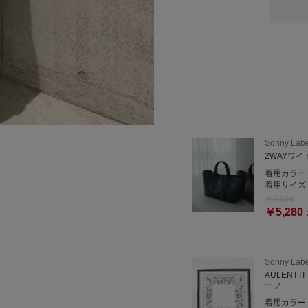
スカートは、程よい光沢感
ぜひ、お試しください！
=====================
商品の詳細や在庫状況等に
お気軽にお問い合わせくだ
URBAN RESEARCH Son
Sonny Labe
東京都墨田区江東橋4-27-1
2WAYワ
TEL：050-2017-9276
着用カラー
営業時間：10:30〜21:00
着用サイズ
￥6,600
ーーーーーーーーーーーー
￥5,280
商品についてのお問い合わ
ください。
Sonny Labe
AULENT
『@845nacxx』で検索す
ーフ
LINEのお友達追加が可能
着用カラー