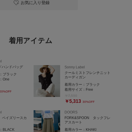
お気に入り登録
があり、上品な印象に。
=======
着用アイテム
つきましても
さい。
ny Label 錦糸町パルコ店
l
4 パルコ2F
イドハンドバッグ
Sonny Label
クールミストフレンチニット
：
ブラック
カーディガン
：
One
着用カラー：
ブラック
ーーーーーーー
着用サイズ：
Free
20%OFF
￥7,590
￥5,313
せやコーディネートのご相談など、お気軽にLINEでご連絡
30%OFF
l
DOORS
TI ペイズリースカ
FORK&SPOON タックフレ
ると
アスカート
です。
：
BLACK
着用カラー：
KHAKI