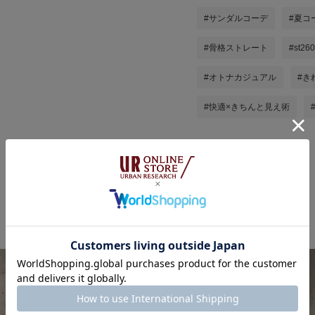
#サンダルコーデ
#夏コ
#骨格ストレート
#st26
#オトナカジュアル
#き
#快適×きちんと見え術
香織の他のスタイリング