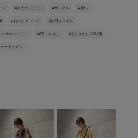
ーデ
#大人カジュアル
#サンダル
#暑い
06
#お出かけコーデ
#休日スタイル
れいめカジュアル
#6月コレ推し
#おしゃれにUV対策
#カーディガン