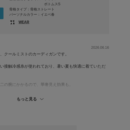
ボトムスS
骨格タイプ：骨格ストレート
パーソナルカラー：イエベ春
WEAR
2026.06.16
、クールミストのカーディガンです。
い接触冷感糸が使われており、暑い夏も快適に着ていただ
二の腕にかかるので、華奢見え効果も。
のもうれしいポイントです。
もっと見る
けてサラッと羽織るのもおすすめ。
で、ふんわりとしたシルエットのロングスカートを合わせ
です。