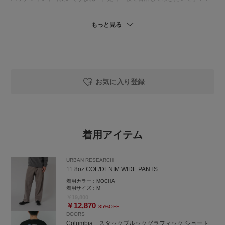
もっと見る
おすすめです！お試しください！
_____________________________________________
○閲覧いただきありがとうございます！○
お気に入り登録
コーディネートが良ければ、
是非プロフィールからフォローしてみてください★
URBANRESEARCH Storeルクア大阪店
ルクア大阪7F
着用アイテム
TEL: 06-6151-1327
URBAN RESEARCH
11.8oz COL/DENIM WIDE PANTS
着用カラー：
MOCHA
着用サイズ：
M
￥19,800
￥12,870
35%OFF
DOORS
Columbia スタックブルックグラフィック ショート