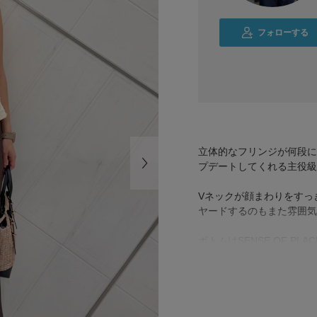
フォローする
立体的なフリンジが何段に
プデートしてくれる主役級
Vネックが顔まわりをすっ
ヤードするのもまた雰囲気
ボトムはSENSE OF 
エットです。
ウエストは総ゴム仕様でウ
アイボリー×ブラウンの落