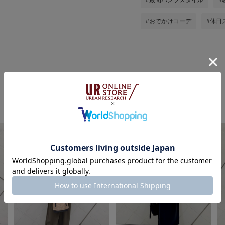
#最旬パンツスタイル
#
#おでかけコーデ
#休日
井上 裕美の他のスタイリング