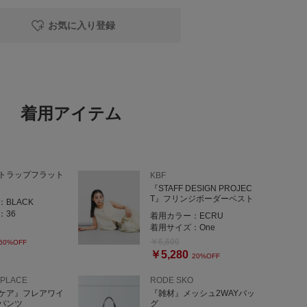
お気に入り登録
着用アイテム
トラップフラット
KBF
『STAFF DESIGN PROJEC
T』フリンジボーダーベスト
：
BLACK
：
36
着用カラー：
ECRU
着用サイズ：
One
￥6,600
60%OFF
￥5,280
20%OFF
 PLACE
RODE SKO
ケア』フレアワイ
『雑材』メッシュ2WAYバッ
パンツ
グ