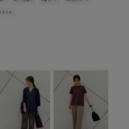
暑い
#とても暑い
#夏コーデ
#今日のコーデ
スタイル