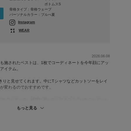
ボトムスS
骨格タイプ：骨格ウェーブ
パーソナルカラー：ブルべ夏
Instagram
WEAR
2026.06.08
も施されたベストは、1枚でコーディネートを今年顔にアッ
アイテム。
きりと見せてくれます。中にTシャツなどカットソーをレイ
が変わるのでおすすめです。
PLACEのアイテムで、綺麗に見せてくれるブラウンのフレアシル
もっと見る
エストは紐で調整ができます。
ち着いた配色が、大人のこなれ感を演出します。