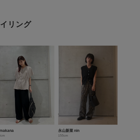
スタイリング
makana
永山新菜 nin
3cm
155cm