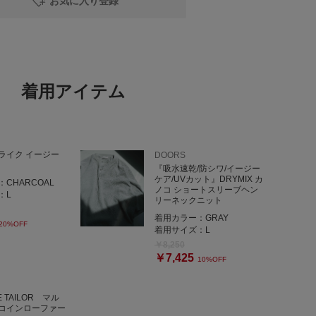
お気に入り登録
________________________
ございます！○
着用アイテム
、
ローしてみてください★
reルクア大阪店
ライク イージー
DOORS
『吸水速乾/防シワ/イージー
ケア/UVカット』DRYMIX カ
：
CHARCOAL
ノコ ショートスリーブヘン
：
L
リーネックニット
着用カラー：
GRAY
20%OFF
着用サイズ：
L
￥8,250
￥7,425
10%OFF
LE TAILOR マル
コインローファー