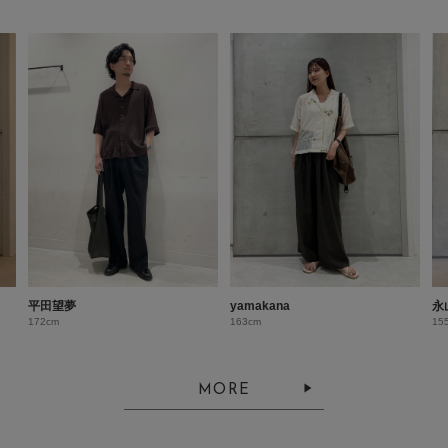
平田望夢
yamakana
永
172cm
163cm
15
MORE