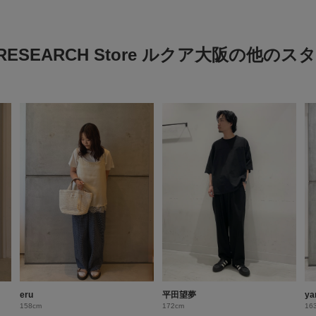
 RESEARCH Store ルクア大阪の他の
eru
平田望夢
ya
158cm
172cm
16