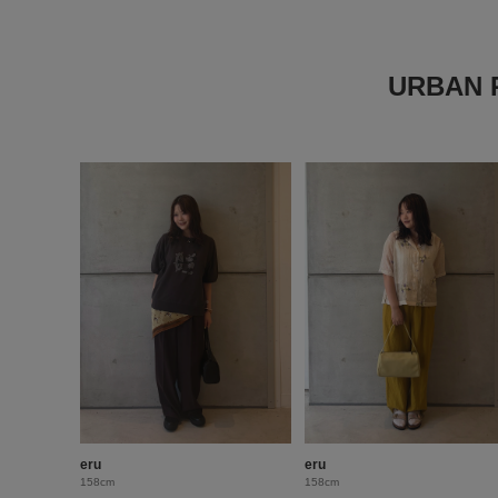
URBAN
eru
eru
158cm
158cm