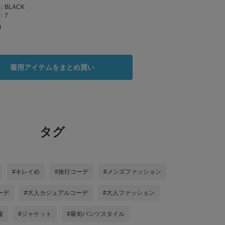
：
BLACK
：
7
0
着用アイテムをまとめ買い
タグ
#キレイめ
#旅行コーデ
#メンズファッション
ーデ
#大人カジュアルコーデ
#大人ファッション
服
#ジャケット
#最旬パンツスタイル