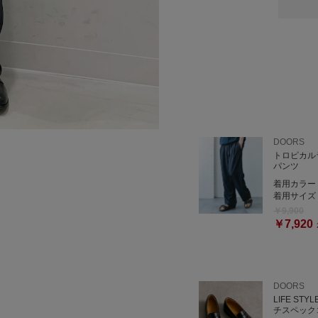
_____________________
○閲覧いただきありがとう
コーディネートが良ければ
是非プロフィールからフォ
URBANRESEARCH Sto
DOORS
ルクア大阪7F
トロピカル
TEL: 06-6151-1327
パンツ
着用カラー
着用サイズ
￥9,900
￥7,920
DOORS
LIFE STY
チスペック