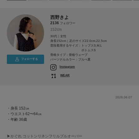
西野きよ
2136
フォロワー
152cm
30代｜女性
身長152cm｜足のサイズ22.0cm,22.5cm
普段着用するサイズ：
トップスS,M,L
ボトムスS
骨格タイプ：骨格ウェーブ
フォローする
パーソナルカラー：ブルべ夏
Instagram
WEAR
2026.06.07
・身長 152㎝
・ウエスト62〜64㎝
・年齢 36歳
▶︎かぐれ コットンリネンフリルプルオーバー