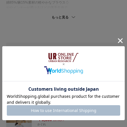
綿85%/麻15%素材の軽やかなブラウス♢
ややインナーが透けるほどの薄手生地で、
見た目にも涼しげな印象です🎐
もっと見る
(洗濯機洗いOK🧺)
私の体型で腰丈、
ヒップが半分ほど隠れる着丈です◎
すっきりとしたシルエットで
ボトムスを選ばず着回ししやすい1着♢
袖はちょうど肘が隠れるくらいの長さでした☺️
お気に入り登録
▶︎DOORS アソートプリントイージーパンツ
綿100%の肌離れ良くナチュラルな風合いのパンツ♢♦︎
生地がしっかりしているのと柄ということで
着用アイテム
インナーが映らず安心して履けます🐮🪴
(洗濯機洗いOK🧺)
DOORS
私の身長でウエストをやや高めに合わせると、
アソートプリントイージーパンツ
バランスよく着用できる着丈でした◎
程よくゆとりのあるストレートシルエットで、
着用カラー：
BEIGE
トップスのシルエットは問わず着回し力の高い1本です🌼
着用サイズ：
Free
￥10,450
￥8,360
20%OFF
かぐれ