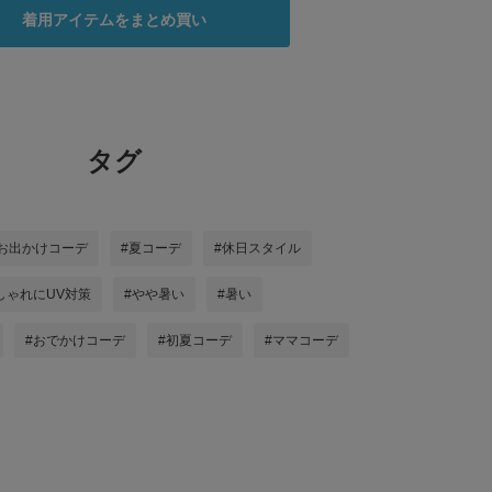
着用アイテムをまとめ買い
タグ
#お出かけコーデ
#夏コーデ
#休日スタイル
しゃれにUV対策
#やや暑い
#暑い
#おでかけコーデ
#初夏コーデ
#ママコーデ