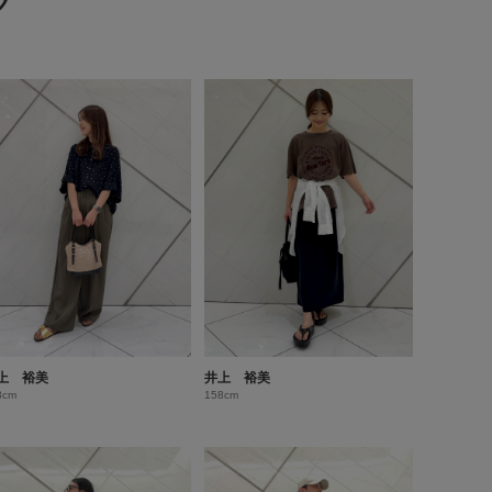
グ
上 裕美
井上 裕美
8cm
158cm