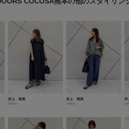
DOORS COCOSA熊本の他のスタイリン
井上 裕美
井上 裕美
井
158cm
158cm
15