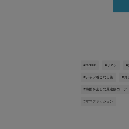
#st2606
#リネン
#シャツ着こなし術
#お
#梅雨を楽しむ最適解コーデ
#ママファッション