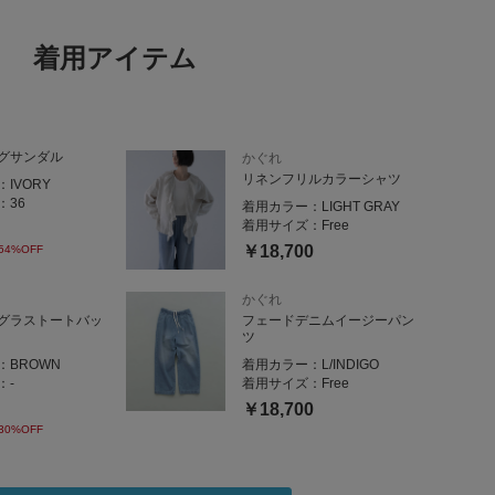
着用アイテム
グサンダル
かぐれ
リネンフリルカラーシャツ
：
IVORY
：
36
着用カラー：
LIGHT GRAY
着用サイズ：
Free
￥18,700
54%OFF
かぐれ
グラストートバッ
フェードデニムイージーパン
ツ
：
BROWN
着用カラー：
L/INDIGO
：
-
着用サイズ：
Free
￥18,700
30%OFF