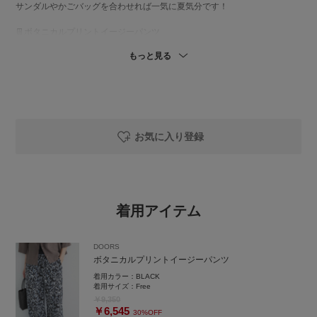
サンダルやかごバッグを合わせれば一気に夏気分です！
👖ボタニカルプリントイージーパンツ
軽くてさらっとした履き心地。
もっと見る
接触冷感っぽいひんやり感もあって、汗ばむ時期に気持ちいい素材感で
す。
ボタニカル柄も派手すぎず落ち着いた配色だから、シンプルなトップス合
わせでも一気に雰囲気出るので無地Tやシャツ合わせるだけでコーデが完成
します◎
シルエットはストンと落ちるイージーストレートで、脚のライン拾いにく
くてスッキリ見え。ウエストもオールゴムで楽ちんです。
お気に入り登録
私はひとつ折りでいいぐらいの長さです。（151cm）
👜2WAYギャザーショルダーラメバッグ
ざっくりとした編み地とギャザーハンドルの組み合わせが印象的な存在感
のある編みバッグ。シンプルなコーディネートのアクセントに。
着用アイテム
見た目以上に収納力もあります！
👡デザインカットバックゴムサンダル
DOORS
抜け感のあるデザインで大人っぽいこなれた印象に。
ボタニカルプリントイージーパンツ
フラットタイプなので長時間のお出かけにも取り入れやすく、程よく存在
感がありながら主張しすぎず、コーディネートをさりげなく引き締めてく
着用カラー：
BLACK
れます。ネイルも可愛く見えそうです。
着用サイズ：
Free
￥9,350
￥6,545
30%OFF
instgram