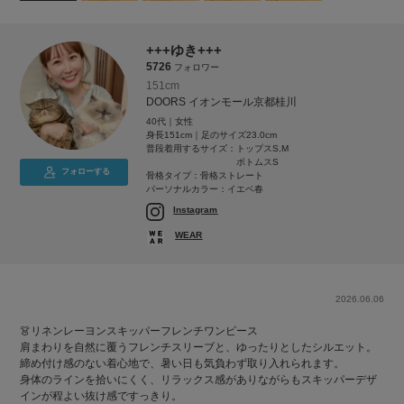
+++ゆき+++
5726
フォロワー
151cm
DOORS イオンモール京都桂川
40代｜女性
身長151cm｜足のサイズ23.0cm
普段着用するサイズ：
トップスS,M
ボトムスS
フォローする
骨格タイプ：骨格ストレート
パーソナルカラー：イエベ春
Instagram
WEAR
2026.06.06
👗リネンレーヨンスキッパーフレンチワンピース
肩まわりを自然に覆うフレンチスリーブと、ゆったりとしたシルエット。
締め付け感のない着心地で、暑い日も気負わず取り入れられます。
身体のラインを拾いにくく、リラックス感がありながらもスキッパーデザ
インが程よい抜け感ですっきり。