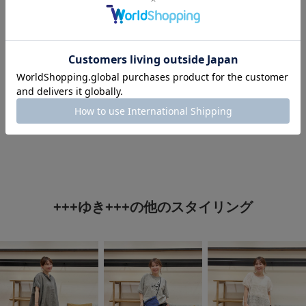
タグ
#40代ファッション
#st2606
#150cm台コーデ
#ワンピース×サンダル
+++ゆき+++の他のスタイリング