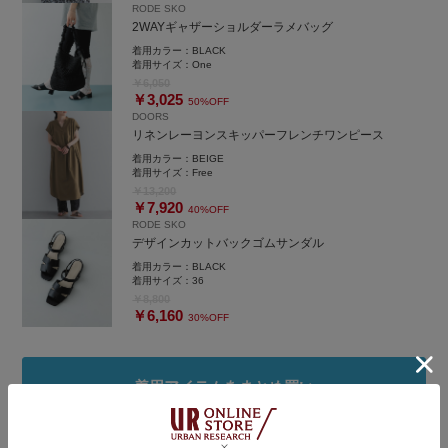
RODE SKO
2WAYギャザーショルダーラメバッグ
着用カラー：
BLACK
着用サイズ：
One
￥6,050
￥3,025
50%OFF
DOORS
リネンレーヨンスキッパーフレンチワンピース
着用カラー：
BEIGE
着用サイズ：
Free
￥13,200
￥7,920
40%OFF
RODE SKO
デザインカットバックゴムサンダル
着用カラー：
BLACK
着用サイズ：
36
￥8,800
￥6,160
30%OFF
着用アイテムをまとめ買い