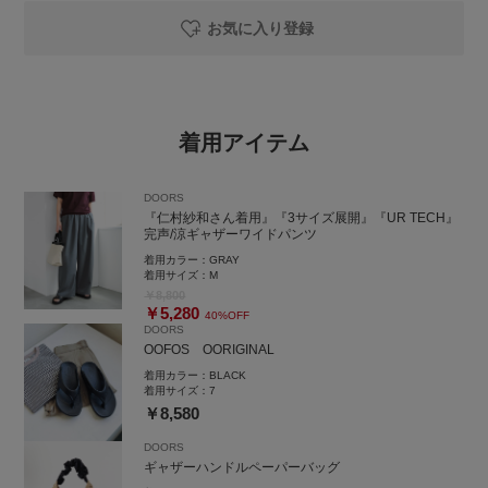
お気に入り登録
着用アイテム
DOORS
『仁村紗和さん着用』『3サイズ展開』『UR TECH』
完声/涼ギャザーワイドパンツ
着用カラー：
GRAY
着用サイズ：
M
￥8,800
￥5,280
40%OFF
DOORS
OOFOS OORIGINAL
着用カラー：
BLACK
着用サイズ：
7
￥8,580
DOORS
ギャザーハンドルペーパーバッグ