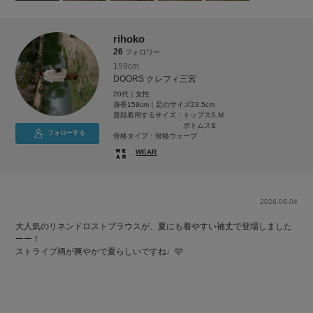
rihoko
26
フォロワー
159cm
DOORS クレフィ三宮
20代｜女性
身長159cm｜足のサイズ23.5cm
普段着用するサイズ：
トップスS,M
ボトムスS
フォローする
骨格タイプ：骨格ウェーブ
WEAR
2026.06.04
大人気のリネンドロストブラウスが、夏にも着やすい袖丈で登場しました
ーー！
ストライプ柄が爽やかで夏らしいですね♩🩵