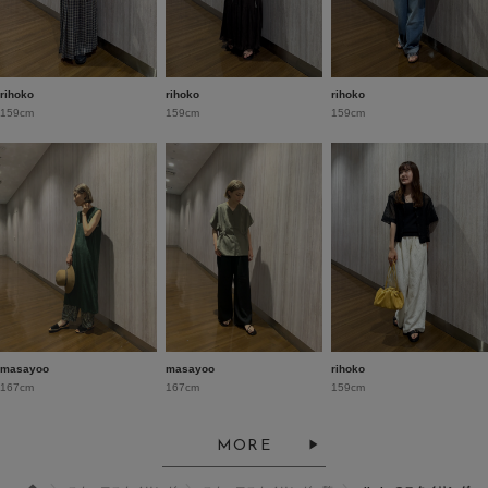
rihoko
rihoko
rihoko
159cm
159cm
159cm
masayoo
masayoo
rihoko
167cm
167cm
159cm
MORE