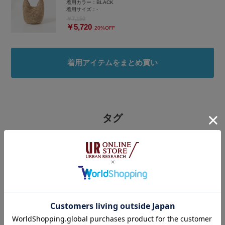
着用カラー：
BLACK
着用サイズ：
-
￥7,150
￥5,720
20%OFF
着用アイテムをまとめ買い
タグ
#URBAN RESEARCH DOORS
#アーバンリサーチドアーズ
#気分が上がる夏カラーコーデ
#暑い
#シャツスタイル
#カラーコーデ
#夏コーデ
#リネン