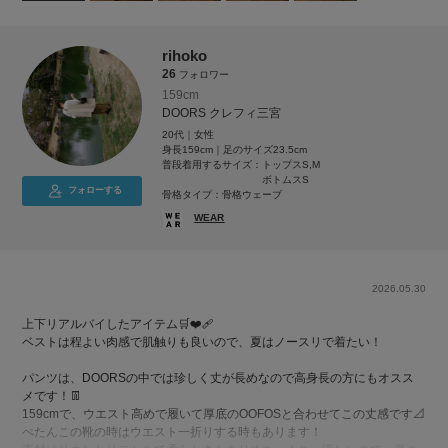
rihoko
26
フォロワー
159cm
DOORS クレフィ三宮
20代｜女性
身長159cm｜足のサイズ23.5cm
普段着用するサイズ：
トップスS,M
ボトムスS
フォローする
骨格タイプ：骨格ウェーブ
WEAR
2026.05.30
上下リアルバイしたアイテム🛒❤️‍🩹
ベストは程よい肉感で肌触りも良いので、夏はノースリで着たい！
パンツは、DOORSの中では珍しく丈が長めなので高身長の方にもオスス
メです！👖
159cmで、ウエスト高めで履いて厚底のOOFOSと合わせてこの丈感です📐
ぺたんこの靴の時はウエスト一折りする時もあります！