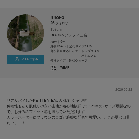
rihoko
26
フォロワー
159cm
DOORS クレフィ三宮
20代｜女性
身長159cm｜足のサイズ23.5cm
普段着用するサイズ：
トップスS,M
ボトムスS
フォローする
骨格タイプ：骨格ウェーブ
WEAR
2026.05.22
リアルバイしたPETIT BATEAUの別注Tシャツ💚
伸縮性もあり肌触りの良い生地が着心地抜群です✨S•Mの2サイズ展開なの
で、お好みのフィット感を選んでいただけます！
カラーボーダーにブラウンのロゴが絶妙な配色で可愛い、、この夏沢山着
たい、、！