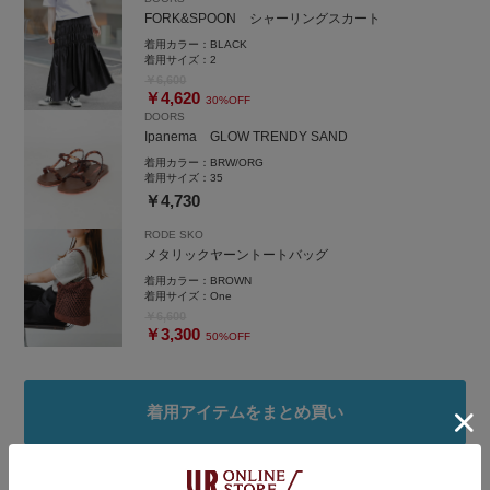
FORK&SPOON シャーリングスカート
着用カラー：
BLACK
着用サイズ：
2
￥6,600
￥4,620
30%OFF
DOORS
Ipanema GLOW TRENDY SAND
着用カラー：
BRW/ORG
着用サイズ：
35
￥4,730
RODE SKO
メタリックヤーントートバッグ
着用カラー：
BROWN
着用サイズ：
One
￥6,600
￥3,300
50%OFF
着用アイテムをまとめ買い