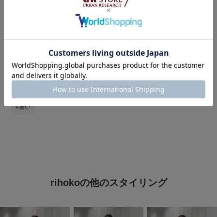
タグ
#URBAN RESEARCH DOORS
#アーバンリサーチドアーズ
#FORK&SPOON
#洒落見えＴシャツコーデ
#5月コレ推し
#初夏のサンダルコーデ
#お出かけコーデ
#petit bateau
#暑い
rihokoの他のスタイリング