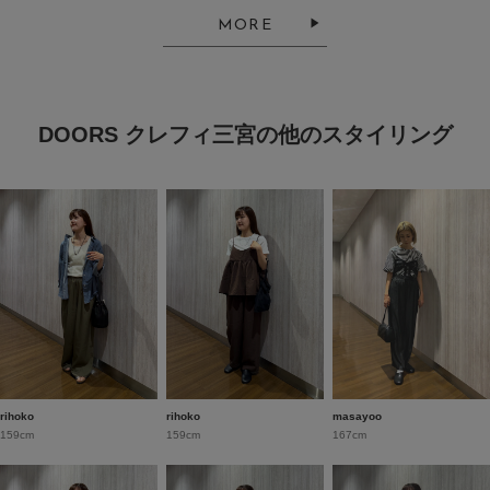
MORE
DOORS クレフィ三宮の他のスタイリング
rihoko
rihoko
masayoo
159cm
159cm
167cm