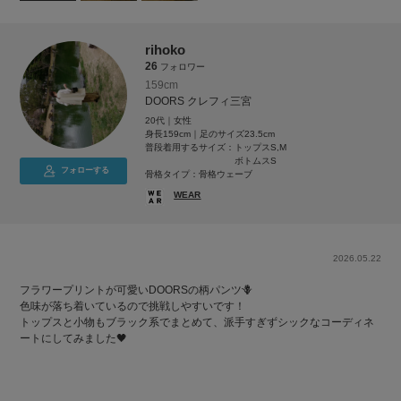
rihoko
26
フォロワー
159cm
DOORS クレフィ三宮
20代｜女性
身長159cm｜足のサイズ23.5cm
普段着用するサイズ：
トップスS,M
ボトムスS
フォローする
骨格タイプ：骨格ウェーブ
WEAR
2026.05.22
フラワープリントが可愛いDOORSの柄パンツ🪻
色味が落ち着いているので挑戦しやすいです！
トップスと小物もブラック系でまとめて、派手すぎずシックなコーディネ
ートにしてみました🖤