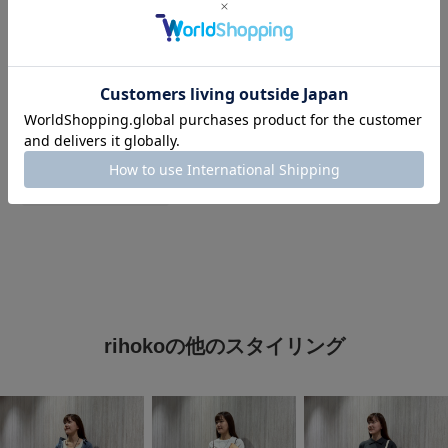
タグ
#URBAN RESEARCH DOORS
#アーバンリサーチドアーズ
#かぐれ
#最旬パンツ×サンダル
#夏の快適服
#5月コレ推し
#お出かけコーデ
#初夏のリラックススタイル
#初夏のサンダルコーデ
rihokoの他のスタイリング