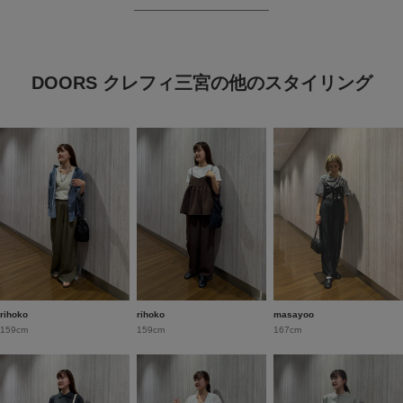
DOORS クレフィ三宮の他のスタイリング
rihoko
rihoko
masayoo
159cm
159cm
167cm