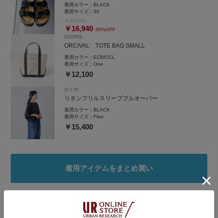
着用カラー：
BLACK
着用サイズ：
36
￥24,200
￥16,940
30%OFF
DOORS
ORCIVAL TOTE BAG SMALL
着用カラー：
ECR/CCL
着用サイズ：
One
￥12,100
かぐれ
リネンフリルスリーブプルオーバー
着用カラー：
BLACK
着用サイズ：
Free
￥15,400
着用アイテムをまとめ買い