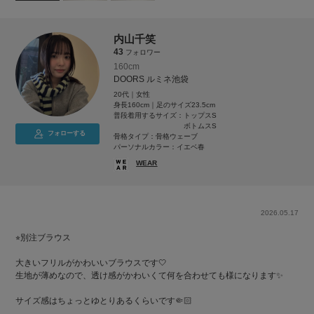
内山千笑
43
フォロワー
160cm
DOORS ルミネ池袋
20代｜女性
身長160cm｜足のサイズ23.5cm
普段着用するサイズ：
トップスS
ボトムスS
フォローする
骨格タイプ：骨格ウェーブ
パーソナルカラー：イエベ春
WEAR
2026.05.17
⭐︎別注ブラウス
大きいフリルがかわいいブラウスです🤍
生地が薄めなので、透け感がかわいくて何を合わせても様になります✨
サイズ感はちょっとゆとりあるくらいです🤏🏻