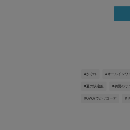
#かぐれ
#オールインワ
#夏の快適服
#初夏のサ
#GWおでかけコーデ
#