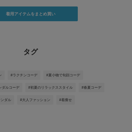
着用アイテムをまとめ買い
タグ
ン
#ラクチンコーデ
#夏小物で旬顔コーデ
ンダルコーデ
#初夏のリラックススタイル
#春夏コーデ
サンダル
#大人ファッション
#着痩せ