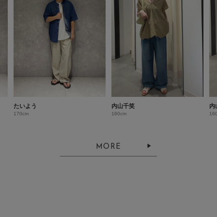
たいよう
内山千笑
内
170cm
160cm
16
MORE