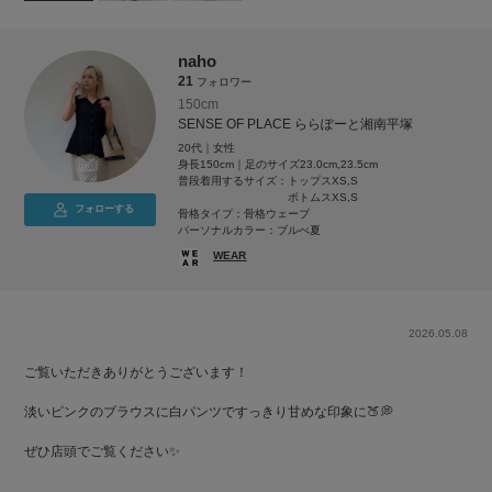
naho
21
フォロワー
150cm
SENSE OF PLACE ららぽーと湘南平塚
20代｜女性
身長150cm｜足のサイズ23.0cm,23.5cm
普段着用するサイズ：
トップスXS,S
ボトムスXS,S
フォローする
骨格タイプ：骨格ウェーブ
パーソナルカラー：ブルべ夏
WEAR
2026.05.08
ご覧いただきありがとうございます！
淡いピンクのブラウスに白パンツですっきり甘めな印象に🍑💭
ぜひ店頭でご覧ください✨