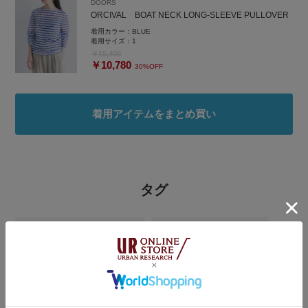
DOORS
ORCIVAL BOAT NECK LONG-SLEEVE PULLOVER
着用カラー：
BLUE
着用サイズ：
1
￥15,400
￥10,780
30%OFF
着用アイテムをまとめ買い
タグ
#URBAN RESEARCH DOORS
#アーバンリサーチドアーズ
#4月コレ推し
#GWおでかけコーデ
#洒落見えＴシャツコーデ
#初夏のリラックススタイル