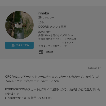
rihoko
26
フォロワー
159cm
DOORS クレフィ三宮
20代｜女性
身長159cm｜足のサイズ23.5cm
普段着用するサイズ：
トップスS,M
ボトムスS
フォローする
骨格タイプ：骨格ウェーブ
WEAR
2026.04.22
ORCIVALのシアーカットソーにナイロンスカートを合わせて、女性らしさ
もあるアクティブなコーディネートに⚓️🫧
FORK&SPOONのスカートは2サイズ展開なので、お好みの丈で選んでいた
だけます✨
(158cmでサイズ1を着用しています)