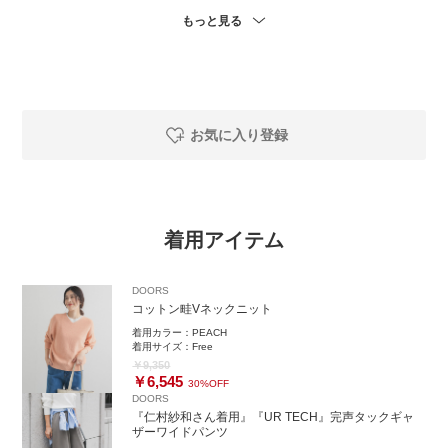
もっと見る
お気に入り登録
着用アイテム
DOORS
コットン畦Vネックニット
着用カラー：
PEACH
着用サイズ：
Free
￥9,350
￥6,545
30%OFF
DOORS
『仁村紗和さん着用』『UR TECH』完声タックギャ
ザーワイドパンツ