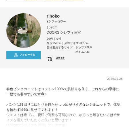
rihoko
26
フォロワー
159cm
DOORS クレフィ三宮
20代｜女性
身長159cm｜足のサイズ23.5cm
普段着用するサイズ：
トップスS,M
ボトムスS
フォローする
WEAR
2026.02.25
春色ピンクのニットはコットン100%で肌触りも良く、これからの季節に
一枚でも着やすいです🧶✨
パンツは腰回りにゆとりを持たせつつ広がりすぎないシルエットで、体型
を拾わず綺麗に見せてくれます！
ウエストは総ゴム、腰紐で調整も可能なので、ゆるっと履きたい方はMサ
イズを選んでいただくと良いと思います！
(159cmでSサイズを着用しています👖)