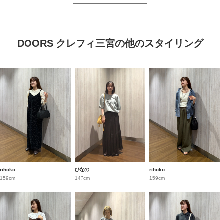
DOORS クレフィ三宮の他のスタイリング
rihoko
ひなの
rihoko
159cm
147cm
159cm