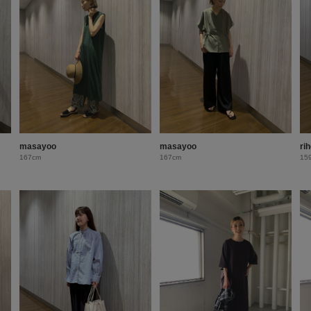
masayoo
masayoo
ri
167cm
167cm
15