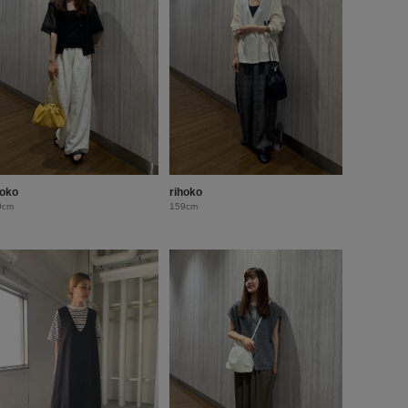
hoko
rihoko
9cm
159cm