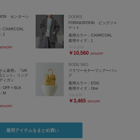
POON センターシ
DOORS
FORK&SPOON ビッグジャ
ケット
：
CHARCOAL
：
1
着用カラー：
CHARCOAL
着用サイズ：
1
￥13,200
40%OFF
￥10,560
20%OFF
RODE SKO
さん着用』『UR
フラワーモチーフシアーバッ
00日ニット』リング
グ
ディガン
着用カラー：
EGG
：
OFF × BLK
着用サイズ：
One
：
M
￥6,930
￥3,465
50%OFF
40%OFF
着用アイテムをまとめ買い