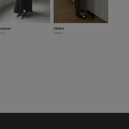
sayoo
rihoko
7cm
159cm