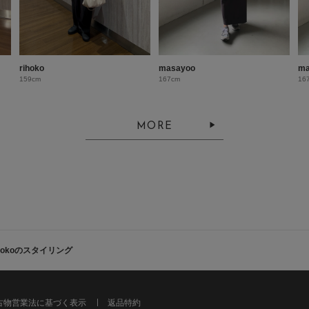
rihoko
masayoo
ma
159cm
167cm
16
MORE
ihokoのスタイリング
古物営業法に基づく表示
返品特約