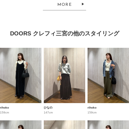
MORE
DOORS クレフィ三宮の他のスタイリング
rihoko
ひなの
rihoko
159cm
147cm
159cm