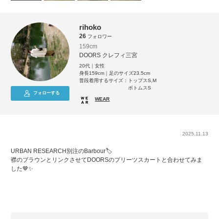
rihoko
26
フォロワー
159cm
DOORS クレフィ三宮
20代｜女性
身長159cm｜足のサイズ23.5cm
普段着用するサイズ：
トップスS,M
ボトムスS
フォローする
WEAR
2025.11.13
URBAN RESEARCH別注のBarbour🏷️
襟のブラウンとリンクさせてDOORSのプリーツスカートと合わせてみま
した🤎✨