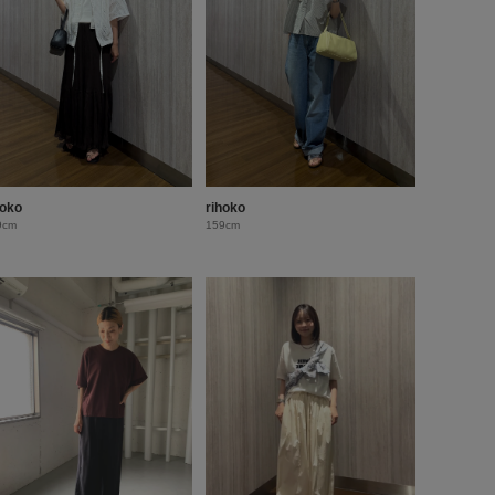
hoko
rihoko
9cm
159cm