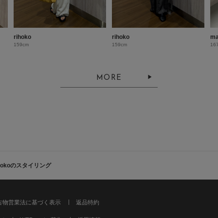
rihoko
rihoko
ma
159cm
159cm
16
MORE
ihokoのスタイリング
古物営業法に基づく表示
返品特約