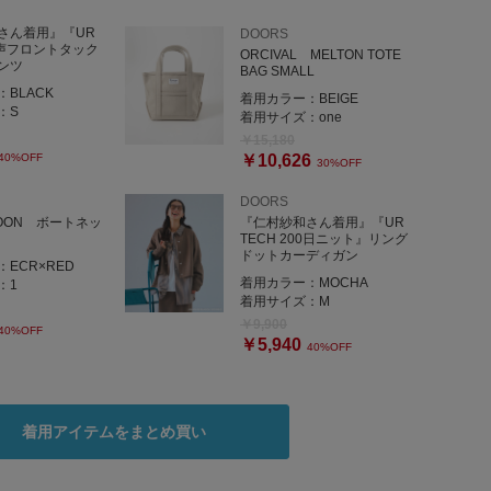
さん着用』『UR
DOORS
完声フロントタック
ORCIVAL MELTON TOTE
ンツ
BAG SMALL
：
BLACK
着用カラー：
BEIGE
：
S
着用サイズ：
one
￥15,180
40%OFF
￥10,626
30%OFF
DOORS
POON ボートネッ
『仁村紗和さん着用』『UR
TECH 200日ニット』リング
ドットカーディガン
：
ECR×RED
着用カラー：
MOCHA
：
1
着用サイズ：
M
￥9,900
40%OFF
￥5,940
40%OFF
着用アイテムをまとめ買い