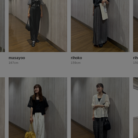
masayoo
rihoko
ri
167cm
159cm
15