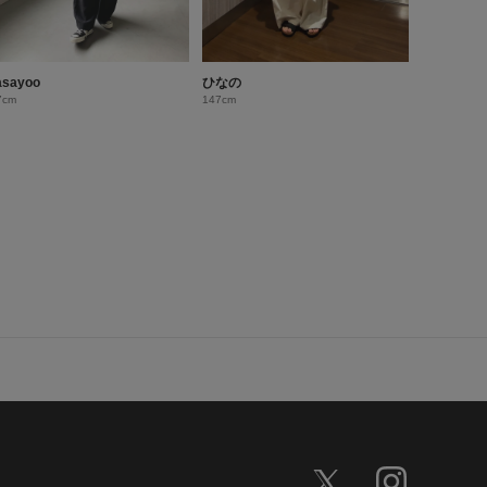
sayoo
ひなの
7cm
147cm