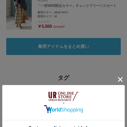
DOORS
『一部WEB限定カラー』チェックプリーツスカート
着用カラー：
MUS×NVY
着用サイズ：
M
￥11,000
￥5,500
50%OFF
着用アイテムをまとめ買い
タグ
#季節の変わり目羽織コーデ
#トレンド秋素材コーデ
#オンオフ着回しコーデ
#ベスト
#秋コーデ
#プリーツスカート
#きれいめカジュアル
#ローファー