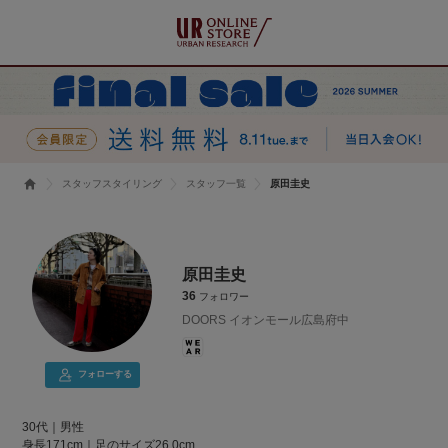
スタッフスタイリング
スタッフ一覧
原田圭史
原田圭史
36
フォロワー
DOORS イオンモール広島府中
フォローする
30代｜男性
身長171cm｜足のサイズ26.0cm