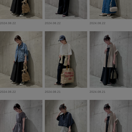
2024.08.22
2024.08.22
2024.08.22
2024.08.22
2024.08.21
2024.08.21