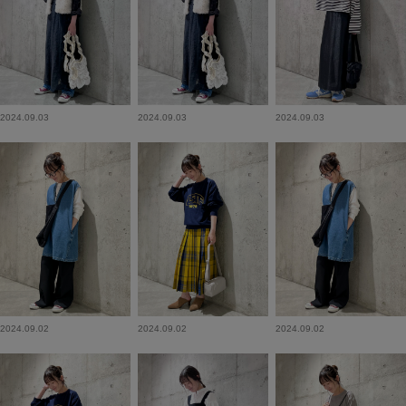
2024.09.03
2024.09.03
2024.09.03
2024.09.02
2024.09.02
2024.09.02