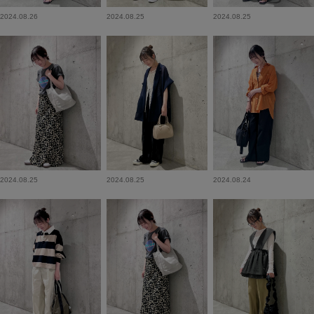
2024.08.26
2024.08.25
2024.08.25
2024.08.25
2024.08.25
2024.08.24