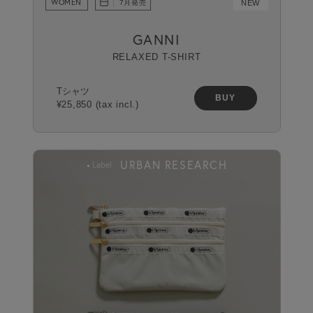
WOMEN
NEW
7月発売
GANNI
RELAXED T-SHIRT
Tシャツ
BUY
¥25,850 (tax incl.)
URBAN RESEARCH
Label