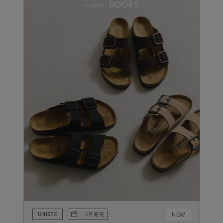
DOORS
Label
UNISEX
NEW
7月発売