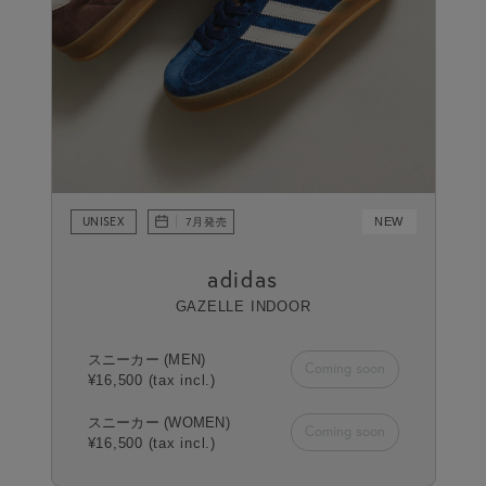
07
08
09
10
11
UNISEX
NEW
7月発売
adidas
GAZELLE INDOOR
スニーカー (MEN)
Coming soon
¥16,500 (tax incl.)
スニーカー (WOMEN)
Coming soon
¥16,500 (tax incl.)