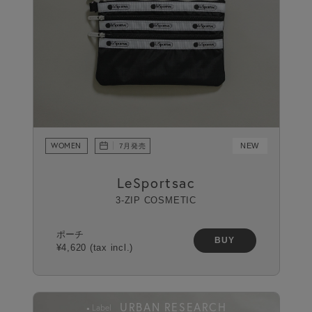
WOMEN
NEW
7月発売
LeSportsac
3-ZIP COSMETIC
ポーチ
BUY
¥4,620 (tax incl.)
URBAN RESEARCH
Label