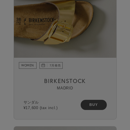
WOMEN
7月発売
BIRKENSTOCK
MADRID
サンダル
BUY
¥17,600 (tax incl.)