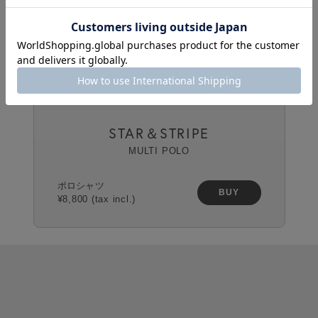
WOMEN
NEW
7月発売
STAR＆STRIPE
MULTI POLO
ポロシャツ
BUY
¥8,800 (tax incl.)