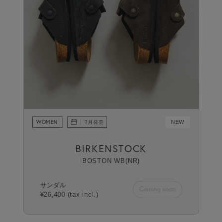
WOMEN
NEW
7月発売
BIRKENSTOCK
BOSTON WB(NR)
サンダル
Coming soon
¥26,400 (tax incl.)