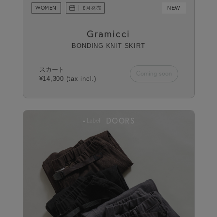
WOMEN
NEW
8月発売
Gramicci
BONDING KNIT SKIRT
スカート
Coming soon
¥14,300 (tax incl.)
DOORS
Label