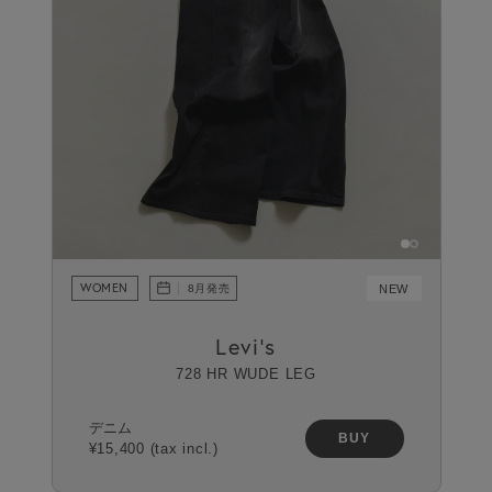
WOMEN
NEW
8月発売
Levi's
728 HR WUDE LEG
デニム
BUY
¥15,400 (tax incl.)