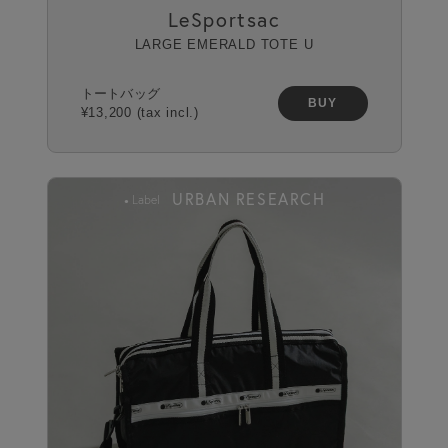
LeSportsac
LARGE EMERALD TOTE U
トートバッグ
BUY
¥13,200 (tax incl.)
URBAN RESEARCH
Label