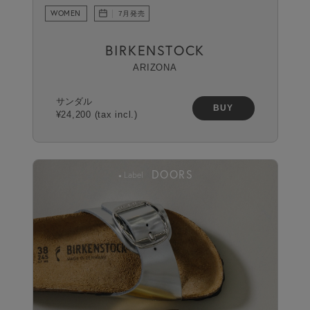
WOMEN
7月発売
BIRKENSTOCK
ARIZONA
サンダル
BUY
¥24,200 (tax incl.)
DOORS
Label