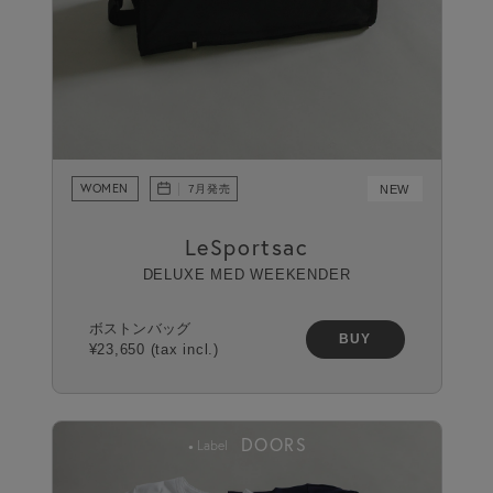
WOMEN
NEW
7月発売
LeSportsac
DELUXE MED WEEKENDER
ボストンバッグ
BUY
¥23,650 (tax incl.)
DOORS
Label