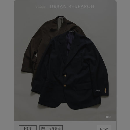
URBAN RESEARCH
Label
MEN
NEW
8月発売