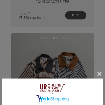
POINTCOCOTTE TEE
Tシャツ
BUY
¥5,500 (tax incl.)
DOORS
Label