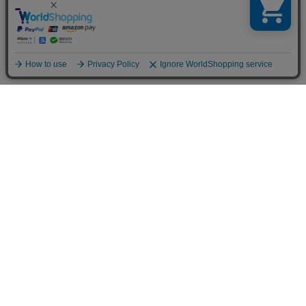
URBAN RESEARCH ONLINE STORE
URBAN RESEARCH 各店
URBAN RESEARCH Store 各店
STAFFS
Creative Director: Hiromichi Yumoto
Photographer: Takuto Yamasaki
Stylist: Takayuki Tanaka