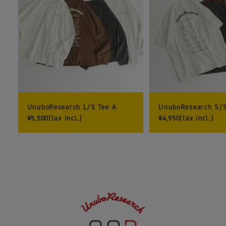
UnuboResearch L/S Tee A
UnuboResearch S/S
¥5,500(tax incl.)
¥4,950(tax incl.)