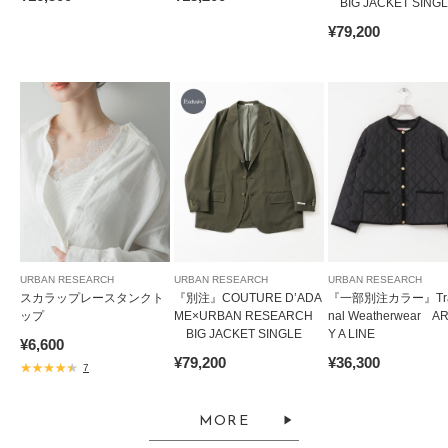
BIG JACKET SING
¥79,200
URBAN RESEARCH
URBAN RESEARCH
URBAN RESEARCH
スカラップレースタンクト
『別注』COUTURE D’ADA
『一部別注カラー』Trad
ップ
ME×URBAN RESEARCH
nal Weatherwear A
BIG JACKET SINGLE
Y A LINE
¥6,600
¥79,200
¥36,300
7
MORE