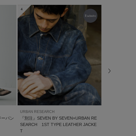
4
5
URBAN RESEARCH
URBAN RESEAR
ジーパン
『別注』SEVEN BY SEVEN×URBAN RE
TOM FORD EX
SEARCH 1ST TYPE LEATHER JACKE
S
T
¥68,200