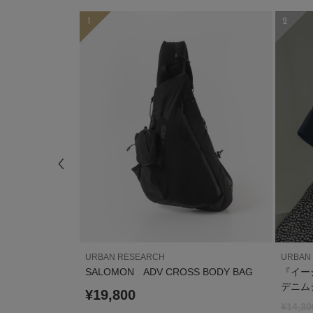
1
2
URBAN RESEARCH
URBAN
HIRTS
SALOMON ADV CROSS BODY BAG
『イー
デニム
¥19,800
¥14,30