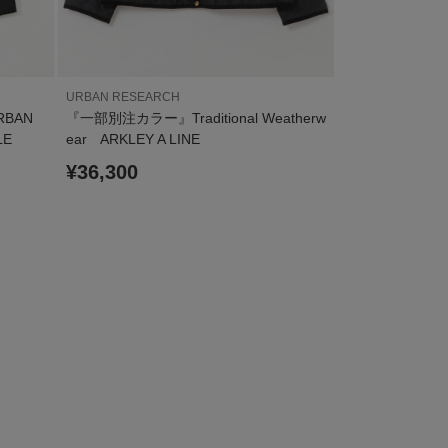
URBAN RESEARCH
URBAN RESEAR
RBAN
『一部別注カラー』Traditional Weatherw
decor『デコール』
LE
ear ARKLEY A LINE
e set
¥36,300
¥6,600