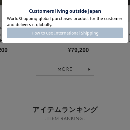
 RESEARCH
URBAN RESEARCH
COUTURE D’ADAME×URBAN
『別注』COUTURE D’ADAME×U
RCH BIG JACKET SINGLE
RESEARCH BIG JACKET SING
200
¥79,200
MORE
アイテムランキング
- ITEM RANKING -