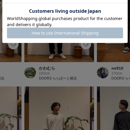
かわむら
mr910
183cm
170cm
横浜
DOORS ららぽーと横浜
DOORS 