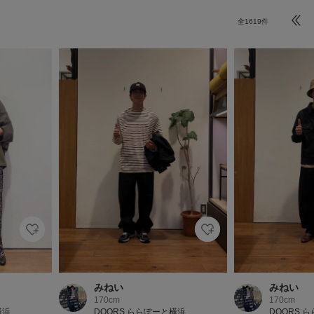
全
1619
件
みねい
みねい
170cm
170cm
横浜
DOORS ららぽーと横浜
DOORS 