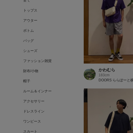
全て
トップス
アウター
ボトム
バッグ
シューズ
ファッション雑貨
かわむら
財布/小物
183cm
DOORS ららぽーと
帽子
ルーム＆インナー
アクセサリー
ドレスライン
ワンピース
スカート