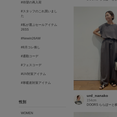
#待望の再入荷
#スタッフのこれ買いまし
た
#私が選ぶセールアイテム
26SS
#Newin26AW
#8月コレ推し
#通勤コーデ
#フェスコーデ
#UV対策アイテム
#寒暖差対策アイテム
urd_nanako
154cm
性別
DOORS ららぽーと
WOMEN