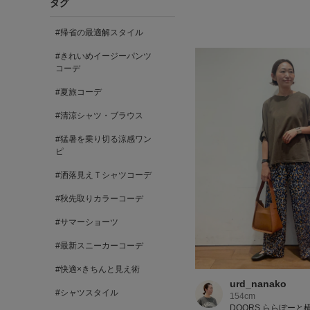
タグ
#帰省の最適解スタイル
#きれいめイージーパンツ
コーデ
#夏旅コーデ
#清涼シャツ・ブラウス
#猛暑を乗り切る涼感ワン
ピ
#洒落見えＴシャツコーデ
#秋先取りカラーコーデ
#サマーショーツ
#最新スニーカーコーデ
#快適×きちんと見え術
urd_nanako
#シャツスタイル
154cm
DOORS ららぽーと