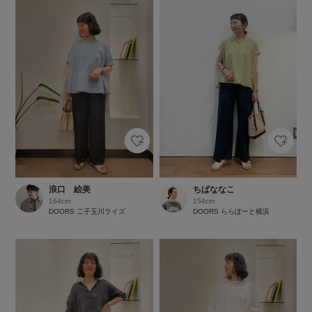
浪口 絵美
ちばななこ
164cm
154cm
DOORS 二子玉川ライズ
DOORS ららぽーと横浜