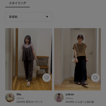
スタイリング
Mia
yokoo
153cm
156cm
DOORS 西宮ガーデンズ
DOORS ららぽーと柏の葉