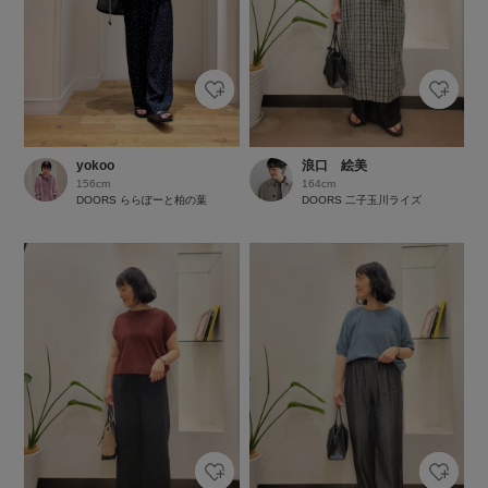
yokoo
浪口 絵美
156cm
164cm
DOORS ららぽーと柏の葉
DOORS 二子玉川ライズ