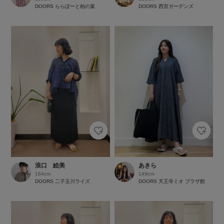
DOORS ららぽーと柏の葉
DOORS 西宮ガーデンズ
浪口 絵美
あきら
164cm
149cm
DOORS 二子玉川ライズ
DOORS 天王寺ミオ プラザ館