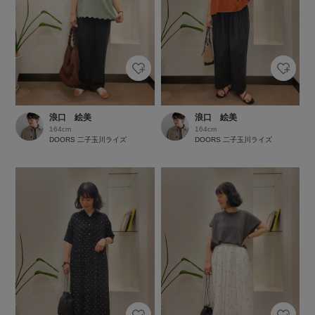
浪口 絵美
浪口 絵美
164cm
164cm
DOORS 二子玉川ライズ
DOORS 二子玉川ライズ