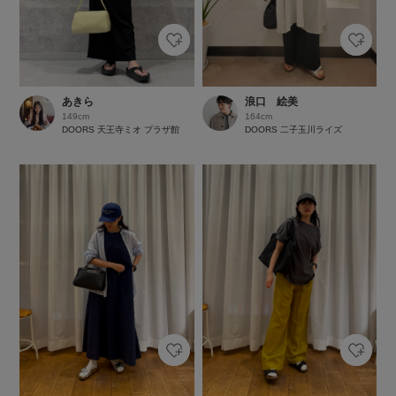
あきら
浪口 絵美
149cm
164cm
DOORS 天王寺ミオ プラザ館
DOORS 二子玉川ライズ