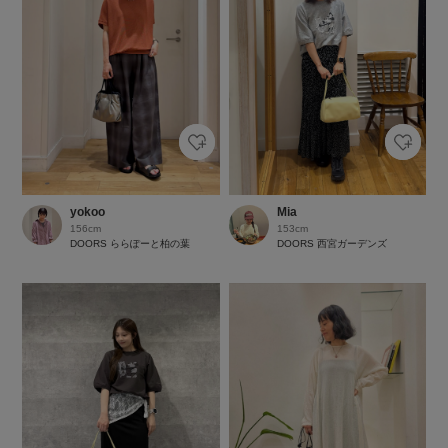
yokoo
Mia
156cm
153cm
DOORS ららぽーと柏の葉
DOORS 西宮ガーデンズ