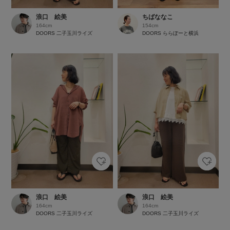
浪口 絵美
ちばななこ
164cm
154cm
DOORS 二子玉川ライズ
DOORS ららぽーと横浜
浪口 絵美
浪口 絵美
164cm
164cm
DOORS 二子玉川ライズ
DOORS 二子玉川ライズ