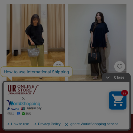
Mia
あきら
153cm
149cm
DOORS 西宮ガーデンズ
DOORS 天王寺ミオ プラザ館
メニュー
探す
スタイリング
お気に入り
カート