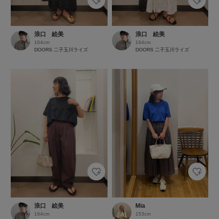
浪口 絵美
浪口 絵美
164cm
164cm
DOORS 二子玉川ライズ
DOORS 二子玉川ライズ
浪口 絵美
Mia
164cm
153cm