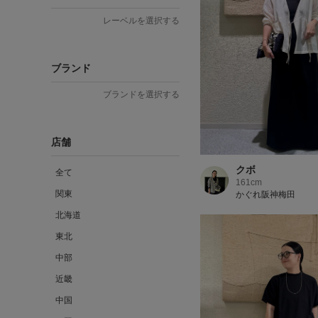
レーベルを選択する
ブランド
ブランドを選択する
店舗
クボ
全て
161cm
関東
かぐれ阪神梅田
北海道
東北
中部
近畿
中国