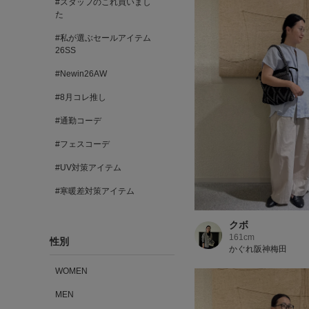
#スタッフのこれ買いまし
た
#私が選ぶセールアイテム
26SS
#Newin26AW
#8月コレ推し
#通勤コーデ
#フェスコーデ
#UV対策アイテム
#寒暖差対策アイテム
クボ
161cm
性別
かぐれ阪神梅田
WOMEN
MEN