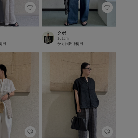
クボ
161cm
梅田
かぐれ阪神梅田