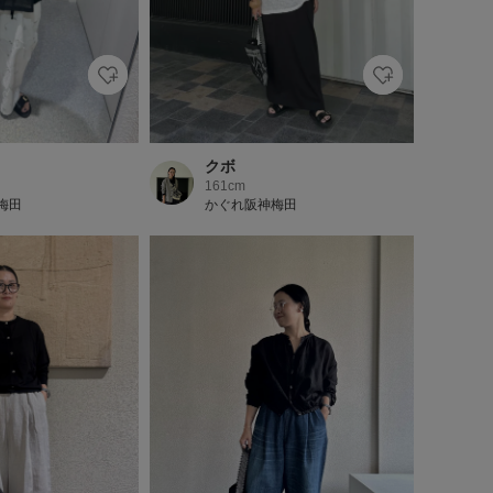
クボ
161cm
梅田
かぐれ阪神梅田