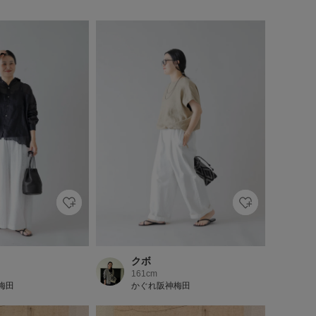
クボ
161cm
梅田
かぐれ阪神梅田