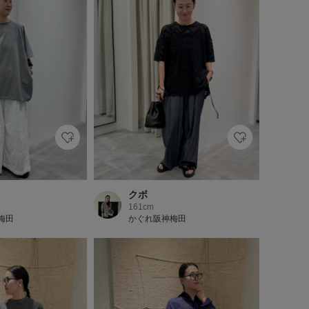
クボ
161cm
梅田
かぐれ阪神梅田