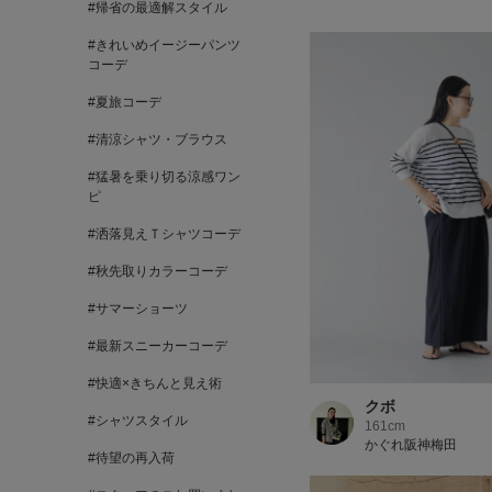
#帰省の最適解スタイル
#きれいめイージーパンツ
コーデ
#夏旅コーデ
#清涼シャツ・ブラウス
#猛暑を乗り切る涼感ワン
ピ
#洒落見えＴシャツコーデ
#秋先取りカラーコーデ
#サマーショーツ
#最新スニーカーコーデ
#快適×きちんと見え術
クボ
#シャツスタイル
161cm
かぐれ阪神梅田
#待望の再入荷