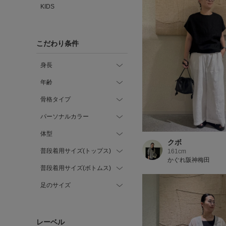
KIDS
こだわり条件
身長
年齢
骨格タイプ
パーソナルカラー
体型
クボ
普段着用サイズ(トップス)
161cm
かぐれ阪神梅田
普段着用サイズ(ボトムス)
足のサイズ
レーベル