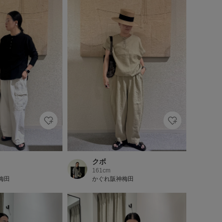
クボ
161cm
梅田
かぐれ阪神梅田