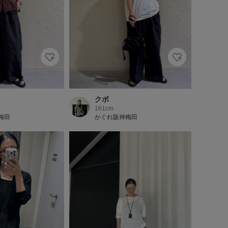
クボ
161cm
梅田
かぐれ阪神梅田