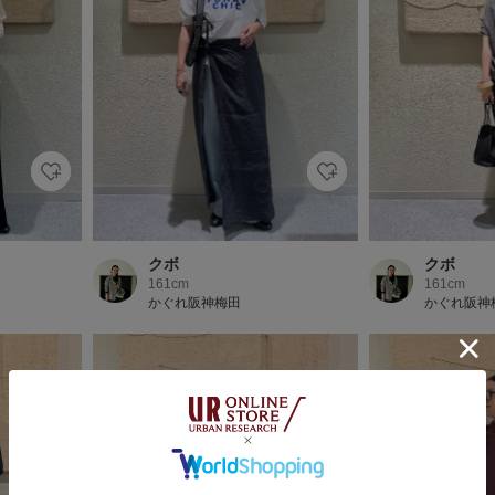
クボ
クボ
161cm
161cm
かぐれ阪神梅田
かぐれ阪神