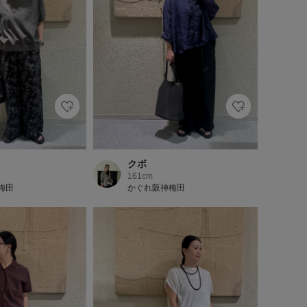
クボ
161cm
梅田
かぐれ阪神梅田