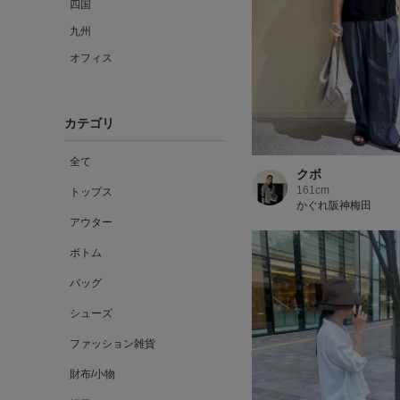
四国
九州
オフィス
カテゴリ
全て
クボ
161cm
トップス
かぐれ阪神梅田
アウター
ボトム
バッグ
シューズ
ファッション雑貨
財布/小物