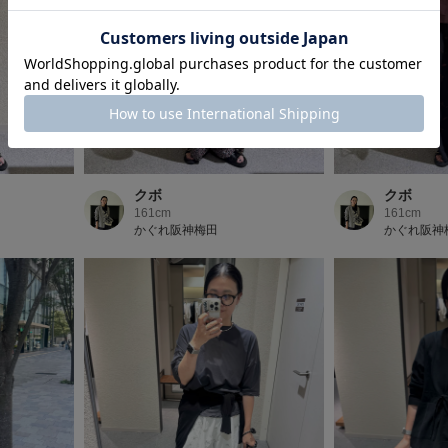
クボ
クボ
161cm
161cm
かぐれ阪神梅田
かぐれ阪神