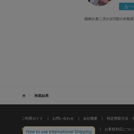
・身長に合わせたコーデ💪🏻
フ
・カラーアイテムの日常使い❤️‍
・着痩せ研究！
函南出身二児の父O型の水瓶座
（肩と腰回りに悩んでます
165cm/骨格ナチュラル
👚M･L 👖M･L･XL 👟24.5 or 
今日も前向きに頑張りましょう
Instagram >>> @03ay_sop
検索結果
ご利用ガイド
お問い合わせ
会社概要
特定商取引法・
個人情報の取り扱いについて
ご利用規約
お客様対応につい