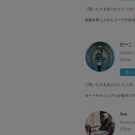
ご覧いただきありがとうござ
色物を取り入れたコーデが好
だーこ
SENSE 
165cm
フ
ご覧いただきありがとうござい
モードやカジュアルが多めで
好きなお洋服を着回したいと
ため、様々な着回しコーデを
Joe
皆様の日常生活の「好き」に
Sonny 
う、寄り添えるよう、頑張り
175cm