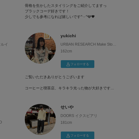
骨格を生かしたスタイリングをご紹介してますっ
ブラックコーデ好きです！
少しでも参考になれば嬉しいです^ - ^🩶🖤
yukichi
住マルイ
URBAN RESEARCH Make Store
東急プラザ蒲田
162cm
フォローする
ご覧いただきありがとうございます
コーヒーと喫茶店、キラキラ光った物が大好きです！
せいや
DOORS イクスピアリ
O
181cm
フォローする