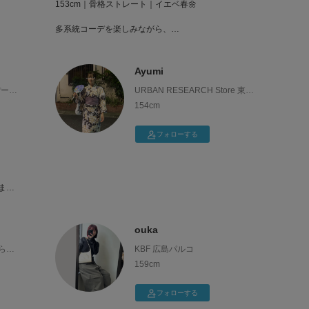
153cm｜骨格ストレート｜イエベ春🌼
多系統コーデを楽しみながら、
DOORSアイテムを中心に着回しやおすすめコーデをご
紹介します✨️
ぜひコーデ選びの参考にしてください☺️
Ayumi
ぽーと
URBAN RESEARCH Store 東京ｽ
ｶｲﾂﾘｰﾀｳﾝ・ｿﾗﾏﾁ
154cm
フォローする
まで
願い
ouka
 らら
KBF 広島パルコ
159cm
フォローする