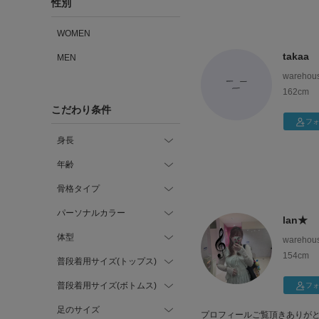
性別
WOMEN
takaa
MEN
wareh
ウトレッ
162cm
こだわり条件
フ
身長
年齢
骨格タイプ
パーソナルカラー
lan★
体型
wareh
ウトレッ
154cm
普段着用サイズ(トップス)
普段着用サイズ(ボトムス)
フ
足のサイズ
プロフィールご覧頂きありがと