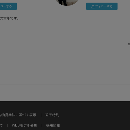
ォローする
フォローする

の寅年です。
…！）
25.0
🫡
古物営業法に基づく表示
返品特約
て
WEBモデル募集
採用情報