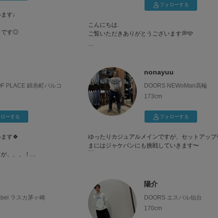
フォローする
います♩
こんにちは.
きです◎
ご覧いただきありがとうございます💭🩵
幅広いスタイリングが得意です😋
inst : miopooo
nonayuu
Instagramも是非お願いいたします😶‍🌫️🙏🏻💭💭
OF PLACE 錦糸町パルコ
DOORS NEWoMan高輪
173cm
ォローする
フォローする
ます🍀
ゆったりカジュアルメインですが、セットアップ
まにはジャケパンにも挑戦していきます〜
すが、、、！
いう気持ちから多系統の
好きな色は黒🐦‍⬛です〜
発信していきます！
陽介
少しでも自信が持てるよ
Label ラスカ茅ヶ崎
DOORS エスパル仙台
ます✨
170cm