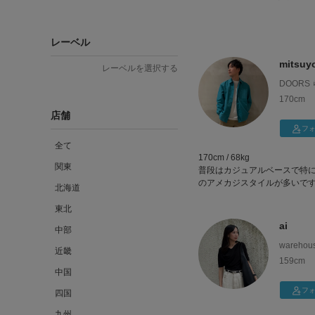
lan(23)です♪
レーベル
上半身骨格ストレート×下半身
mitsuyo
レーベルを選択する
DOORS
はっきりした色味を使ったコ
170cm
ワンピースなどが得意です🍀
店舗
フ
全て
骨格似合ったコーディネート
170cm / 68kg
ィネートなど発信していきます
関東
普段はカジュアルベースで特
ね、お気に入り登録お願いいたし
のアメカジスタイルが多いで
北海道
少しでもスタイリングの参考
東北
ai
中部
warehou
近畿
ｸﾞﾌﾟﾗｻﾞ
159cm
中国
フ
四国
九州