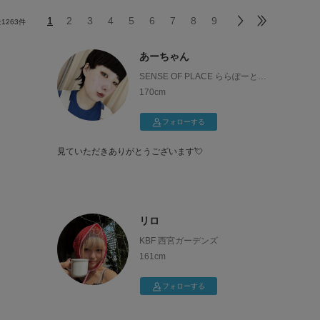
1
2
3
4
5
6
7
8
9
全
1263
件
あーちゃん
SENSE OF PLACE ららぽーと沼
津
170cm
フォローする
見ていただきありがとうございます💘
SENSE OF PLACE ららぽーと沼津店の菊入です
色んなジャンルのコーディネートを上げて皆さんの参
リロ
考になれたら嬉しいです👼
KBF 西宮ガーデンズ
お店でお待ちしております
161cm
一緒に似合うお洋服を探しましょう❣️
フォローする