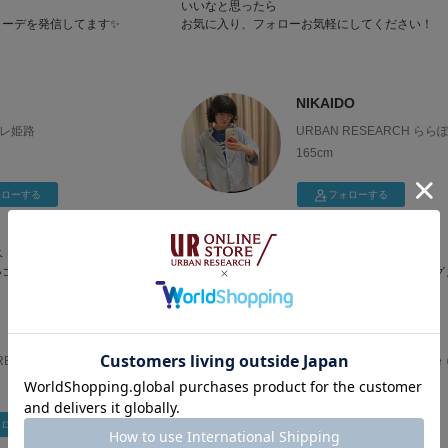
いいなと思ったら
コーデを発信してます✨
お気に入り、フォローお気軽にしてください！
NIKAIDO
オレ姫路
URBAN RESEARCH らら
EXPOCITY
165cm
ォローする
フォローする
くるくるパーマと眼鏡がトレードマーク‪‪🌀ˊ˗
ベ
コーデが好きです🌿
古着っぽいカジュアルからモードなスタイリング
幅広くご紹介しています︎︎︎︎︎︎☑︎
嬉しいです♪
良かったらフォローとお気に入り登録よろしくお
oku
します🐈‍⬛⸒⸒⸒⸒
ESEARCH Storeｱﾐｭﾌﾟ
URBAN RESEARCH Store
ぽーとTOKYO-BAY
161cm
ォローする
フォローする