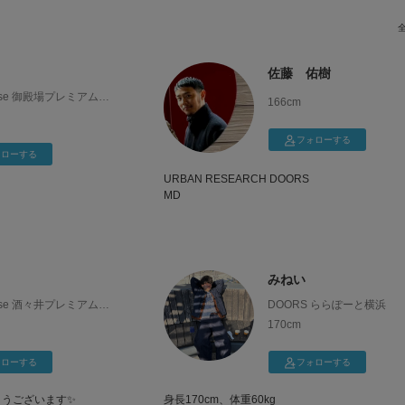
佐藤 佑樹
ouse 御殿場プレミアムア
166cm
ト
フォローする
ォローする
URBAN RESEARCH DOORS
MD
MD目線で本当に良いと思ったものを紹介します
みねい
ouse 酒々井プレミアムア
DOORS ららぽーと横浜
ト
170cm
ォローする
フォローする
うございます✨️
身長170cm、体重60kg