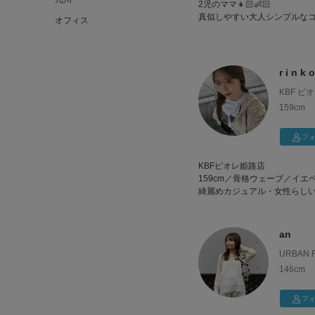
2児のママ👧🏻👶🏻
真似しやすい大人シンプルな
オフィス
r i n k o
KBF ピ
159cm
フ
KBFピオレ姫路店
159cm／骨格ウェーブ／イエ
綺麗めカジュアル・女性らしい
ぜひ、参考にしていただければ
an
URBAN R
ﾗｻﾞ熊本
146cm
フ