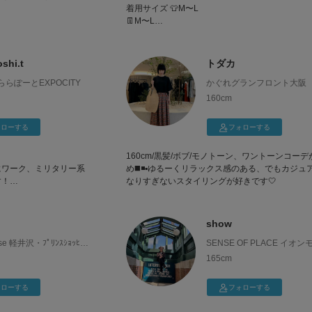
着用サイズ 👕M〜L
👖M〜L
👞26.5〜27cm
自覚・責任・感謝
骨格ウェーブ👗
日々成長、一緒におしゃれ勉強しましょう📚
shi.t
トダカ
 ららぽーとEXPOCITY
かぐれグランフロント大阪
ーディネートやスカート
160cm
ォローする
フォローする
や鮮やかな色味のコーデ
160cm/黒髪/ボブ/モノトーン、ワントーンコーデ
ので是非フォロー+いい
にワーク、ミリタリー系
め◼️◾▪️ゆるーくリラックス感のある、でもカジュ
ます⭕️☑️
す！
なりすぎないスタイリングが好きです🤍
になれば幸いです！
show
se 軽井沢・ﾌﾟﾘﾝｽｼｮｯﾋﾟﾝ
SENSE OF PLACE イオ
橿原
165cm
ォローする
フォローする