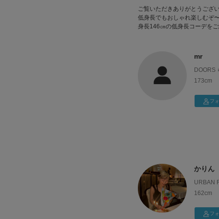
ご覧いただきありがとうござ
低身長でもおしゃれ楽しむぞ〜
身長146㎝の低身長コーデを
お洋服はカラー物が好きで、
mr
惹かれます✨
DOOR
最近はベーシックなアイテム
趣味はカフェ巡りです☕️
173cm
好きなものは動物と自然です⛰️
フ
これから投稿頑張りますので
お気に入り登録や、フォロー
よろしくお願いいたします！
かりん
URBAN
王吉祥寺
162cm
フ