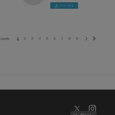
USJ・阪神タイガースが好きです！
フォローする
1児👦のパパ
投稿を気に入っていただけた方は、ぜひフォローして
スタイリングを参考にしていただけたら嬉しいで
す！！
よろしくお願いします★
1
2
3
4
5
6
7
8
9
全
1263
件