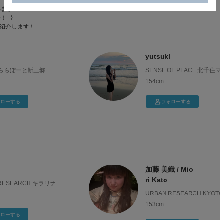
います✨
！💨
ご紹介します！
一癖あるアイテムに
yutsuki
S ららぽーと新三郷
SENSE OF PLACE 北千
にも挑戦しています！
154cm
🍁
ォローする
フォローする
も
加藤 美織 / Mio
ri Kato
 RESEARCH キラリナ京
URBAN RESEARCH KYOT
153cm
ォローする