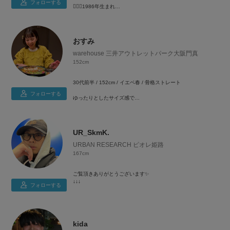
フォローする
🙋🏻‍♀️1986年生まれ
👚156cm
よろしくお願いします🕊🕊
👖 S〜M
👟 36(23cm〜23.5cm)
🧍‍♀️ 骨格ウェーブ
おすみ
💛イエベ春
warehouse 三井アウトレットパーク大阪門真
152cm
メンズライクや、ゆったりとしたカジュアルなコーディネート
が好きです！
30代前半 / 152cm / イエベ春 / 骨格ストレート
腰の張りやお尻周りが気になるので、体型カバーできるスタイ
フォローする
ゆったりとしたサイズ感で
リングを心掛けています。
カジュアルなコーディネートが好みです🐥
少しでも参考にしていただけたら嬉しいです♪
低身長でもバランスよく着こなせるように
意識しています（＾_＾）♡
UR_SkmK.
URBAN RESEARCH ピオレ姫路
167cm
ご覧頂きありがとうございます✨
↓↓↓
フォローする
URBAN RESEARCH ピオレ姫路 STAFF
Instagram→【yt.s___k】
⇑プロフィールのアイコンから飛べます✨
kida
是非フォローお願いします😆