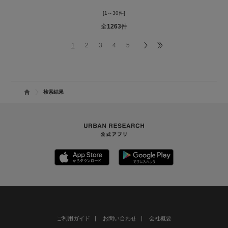
☝️こちらからcheck
Follow me!!
[1～30件]
質問、フォロー、気軽にしてくだそさい。
素敵なお買いもののお手伝いができれば幸いです。
全
1263
件
ーーーーーーーーーーーーーーーーーーーーーーーーーーーー
1
2
3
4
5
ーーーーーーーー
検索結果
ご利用ガイド
お問い合わせ
会社概要