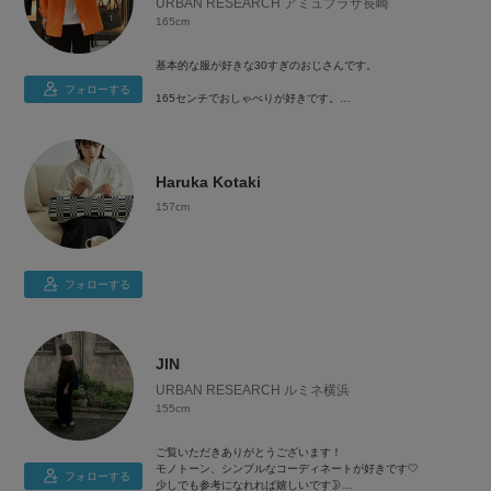
URBAN RESEARCH アミュプラザ長崎
店頭で見たよ！って声掛け大変喜びます 笑
よろしくお願いします😆
165cm
URBAN RESEARCH Sonny Label
ラスカ茅ヶ崎店
基本的な服が好きな30すぎのおじさんです。
神奈川県茅ヶ崎市元町1番1号3F
●TEL:050-2017-9275
フォローする
165センチでおしゃべりが好きです。
●営業時間10:00〜20:00
北九州出身で長崎で釣りしながらほのぼのしてます。
Instagram @makoto_hiyamuta
Haruka Kotaki
157cm
フォローする
JIN
URBAN RESEARCH ルミネ横浜
155cm
ご覧いただきありがとうございます！
モノトーン、シンプルなコーディネートが好きです🤍
フォローする
少しでも参考になれれば嬉しいです🌛