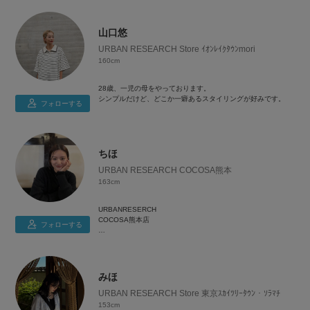
山口悠
URBAN RESEARCH Store ｲｵﾝﾚｲｸﾀｳﾝmori
160cm
28歳、一児の母をやっております。
シンプルだけど、どこか一癖あるスタイリングが好みです。
フォローする
ちほ
URBAN RESEARCH COCOSA熊本
163cm
URBANRESERCH
COCOSA熊本店
フォローする
よろしくお願いします✌️
みほ
URBAN RESEARCH Store 東京ｽｶｲﾂﾘｰﾀｳﾝ・ｿﾗﾏﾁ
153cm