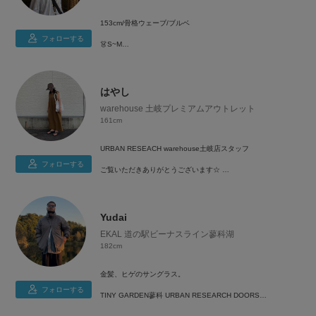
153cm/骨格ウェーブ/ブルベ
フォローする
👗S~M
👠23~23.5cm
モノトーンコーデや柄×柄コーデなどが好きです！
はやし
スカートスタイル多めです◎
warehouse 土岐プレミアムアウトレット
161cm
URBAN RESEACH warehouse土岐店スタッフ
フォローする
ご覧いただきありがとうございます☆
161cm/40代/イエベ秋/骨格ストレート
いくつになってもファッションは自由に楽しく！
====================================
Yudai
【フォローする♡+】ボタンを押して頂くと
EKAL 道の駅ビーナスライン蓼科湖
トップメニュー(お気に入り)から
182cm
アクセスできる便利機能です！
是非、利用してみて下さい！
金髪、ヒゲのサングラス。
====================================
フォローする
TINY GARDEN蓼科 URBAN RESEARCH DOORS
EKAL 道の駅ビーナスライン蓼科湖
Instagram▶@ur_wh_t_s