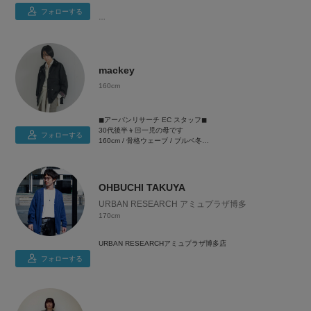
フォローする
lan(23)です♪
上半身骨格ストレート×下半身骨格ウェーブ👗
mackey
はっきりした色味を使ったコーディネートやスカートワンピー
160cm
スなどが得意です🍀
◼︎アーバンリサーチ EC スタッフ◼︎
骨格似合ったコーディネートや鮮やかな色味のコーディネート
30代後半👦🏻一児の母です
など発信していきますので是非フォロー+いいね、お気に入り
フォローする
160cm / 骨格ウェーブ / ブルベ冬
登録お願いいたします⭕️☑️
👚S〜Mサイズ
👖S〜Mサイズ(36 / 38)
👟23.5cm(37)
OHBUCHI TAKUYA
URBAN RESEARCH アミュプラザ博多
170cm
URBAN RESEARCHアミュプラザ博多店
フォローする