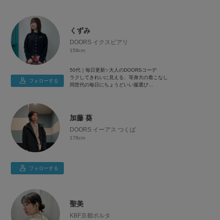
フォローお待ちしております☺️
くずみ
DOORS イクスピアリ
159cm
50代｜毎日更新✨大人のDOORSコーデ
ラクしてきれいに見える、等身大の着こなし
フォローする
同世代の毎日にちょうどいい服選び
着用感・サイズ感レビュー多め
159cm｜骨格ウェーブ｜イエベ秋｜👟24cm
加藤 葵
DOORS イーアス つくば
178cm
フォローする
聖美
KBF京都ポルタ