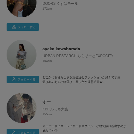
DOORS くずはモール
172cm
30代/ポケカ/スポーツ/ゲーム/YouTube
お店の服のコーディネートを投稿していきます！
フォローする
→痩せ型男性必見です！(167cm/50kg )
📷𝕝𝕟𝕤𝕥𝕒𝕘𝕣𝕒𝕞もやってるので是非見に来て下さい！
Ig:yt.s___k
📌ご質問等はインスタのDMへお願いします😊
ayaka kawaharada
URBAN RESEARCH ららぽーとEXPOCITY
164cm
いいね、お気に入り、コメント、フォロー、通知ONお願いし
ます！！
2021/01/04〜workday coordinate
どこかに女性らしさを混ぜ込むファッションが好きです🎀
フォローする
リアルの出勤コーディネートを投稿しております✨
遊び心のある小物選び、差し色が得意🖍️🧸🧩
二の腕、胸周り、O脚がコンプレックスなのでそれが目立たな
WEAR公式Instagramアカウント掲載
い服選びを意識しています👖
2020.06.17
2021.06.18
すー
KBF ルミネ大宮
155cm
オーバーサイズ、レイヤードスタイル、小物で抜け感出すのが
好みです◎
フォローする