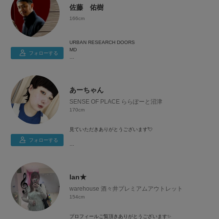
佐藤 佑樹
166cm
URBAN RESEARCH DOORS
MD
フォローする
MD目線で本当に良いと思ったものを紹介します
あーちゃん
SENSE OF PLACE ららぽーと沼津
170cm
見ていただきありがとうございます💘
フォローする
SENSE OF PLACE ららぽーと沼津店の菊入です
色んなジャンルのコーディネートを上げて皆さんの参考になれ
たら嬉しいです👼
lan★
お店でお待ちしております
warehouse 酒々井プレミアムアウトレット
一緒に似合うお洋服を探しましょう❣️
154cm
プロフィールご覧頂きありがとうございます✨️