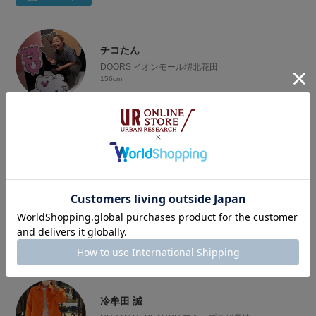
身長:155
トップス:M〜L
ボトムス:S〜M （34or36）
シューズ:23.5〜24（37）
チコたん
骨格ナチュラル（ウェーブmix）/ブルベ冬
DOORS イオンモール堺北花田
156cm
ご覧いただきありがとうございます😊
毎日取り入れやすいコーデをUPしています✨️
フォローする
ちこたん情報💁‍♀️
‪𓂂𓏸42歳
‪𓂂𓏸156cm
Yuya Sasaki
‪𓂂𓏸骨格ストレート / イエベ春
Sonny Label ラスカ茅ヶ崎
179cm
‪𓂂𓏸見ての通り食べることが大好きです😋
ぽっちゃりの方の参考になれれば幸いです😊
ご覧頂きありがとうございます！
着用した雰囲気・サイズ感等を率直にお伝えできればと思いま
𓂂𓏸普段の服のサイズ
フォローする
す。
トップス M L (メンズのM Lも)
ご参考にして頂けたら嬉しいです。
ボトムス M L (Mはウエストゴムが多め)
体型:ガッチリ
‪𓂂𓏸自分が購入した商品は何度も使用してるので着回しの参考に
身長:179cm
なれば✨️
冷牟田 誠
普段着用してるサイズ:XL以上