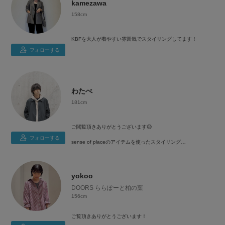
kamezawa
158cm
KBFを大人が着やすい雰囲気でスタイリングしてます！
フォローする
わたべ
181cm
ご閲覧頂きありがとうございます😊
フォローする
sense of placeのアイテムを使ったスタイリング
をメインにご紹介させて頂いております！
インスタグラムも毎日更新中です！
インスタではWEARの方ではご紹介仕切れていない、スタイリ
yokoo
ングのコーデ詳細やディティールカットを気になるアニメのこ
となどの呟きと共にお送りしております！
DOORS ららぽーと柏の葉
156cm
また自社オンラインの方では大人めスタイリングのご紹介もし
ておりますのでよろしければこちらもご覧ください☺️
ご覧頂きありがとうございます！
どちらもリンクよりご閲覧いただけます🕊