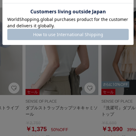
SENSE OF PLACE
SENSE OF PLACE
ストライプ
ダブルストラップカップツキキャミソ
『洗濯可』ダブル
ール
トップ
￥2,750
￥6,600
￥1,375
￥3,990
50%OFF
39%