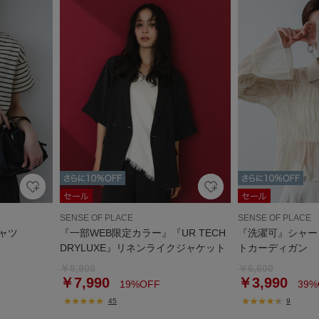
SENSE OF PLACE
SENSE OF PLACE
ャツ
『一部WEB限定カラー』『UR TECH
『洗濯可』シャー
DRYLUXE』リネンライクジャケット
トカーディガン
￥9,900
￥6,600
￥7,990
￥3,990
19%OFF
39%
45
9