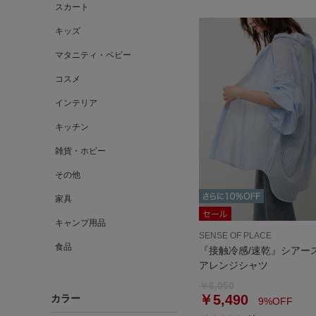
スカート
キッズ
マタニティ・ベビー
コスメ
インテリア
キッチン
雑貨・ホビー
その他
家具
キャンプ用品
SENSE OF PLACE
食品
『接触冷感/速乾』シアー
アレンジシャツ
￥6,050
￥5,490
カラー
9%OFF