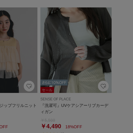
SENSE OF PLACE
ジップフリルニット
『洗濯可』UVケアシアーリブカーデ
ィガン
￥5,500
￥4,490
OFF
18%OFF