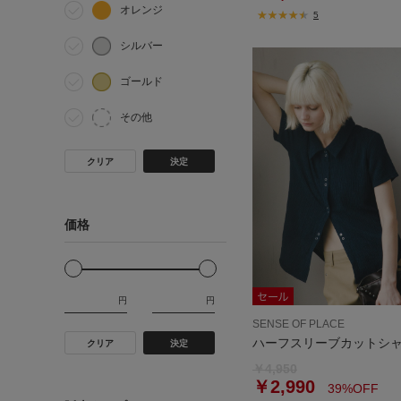
オレンジ
5
シルバー
ゴールド
その他
クリア
決定
価格
円
円
SENSE OF PLACE
ハーフスリーブカットシ
クリア
決定
￥4,950
￥2,990
39%OFF