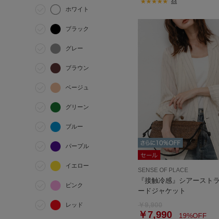
44
ホワイト
ブラック
グレー
ブラウン
ベージュ
グリーン
ブルー
パープル
イエロー
SENSE OF PLACE
『接触冷感』シアースト
ピンク
ードジャケット
￥9,900
レッド
￥7,990
19%OFF