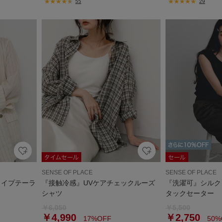
55
29
SENSE OF PLACE
SENSE OF PLACE
ライプテーラ
『接触冷感』UVケアチェックルーズ
『洗濯可』シルク
シャツ
タックセーター
￥6,050
￥5,500
￥4,990
￥2,750
17%OFF
50%