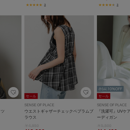
3
3
SENSE OF PLACE
SENSE OF PLACE
ャツ
ウエストギャザーチェックペプラムブ
『洗濯可』UVケ
ラウス
ーディガン
￥4,950
￥5,500