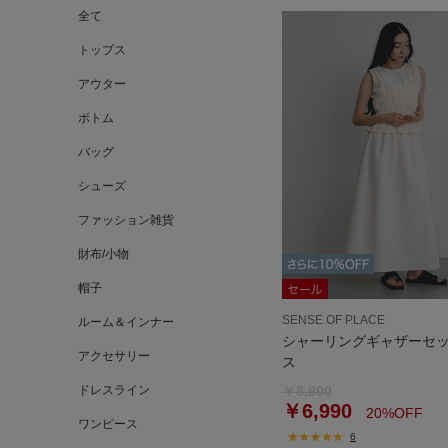
全て
トップス
アウター
ボトム
バッグ
シューズ
ファッション雑貨
財布/小物
帽子
SENSE OF PLACE
ルーム＆インナー
シャーリングギャザーセ
アクセサリー
ス
ドレスライン
￥8,800
￥6,990
20%OFF
ワンピース
6