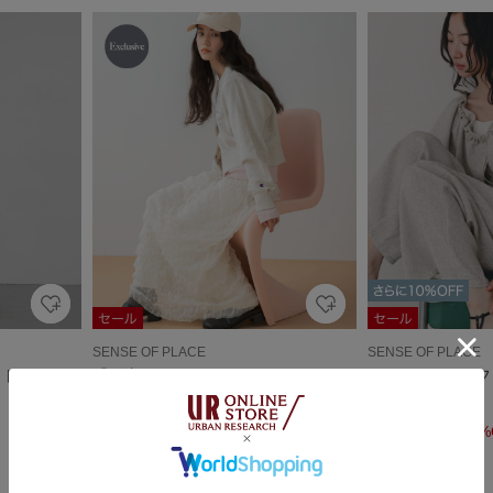
SENSE OF PLACE
SENSE OF PLACE
ットワンピー
『別注』CHAMPION×SENSE OF PLA
サマーツイードフ
CE スウェットカーディガン
￥8,250
￥6,990
￥11,000
15%
￥6,990
36%OFF
5
9