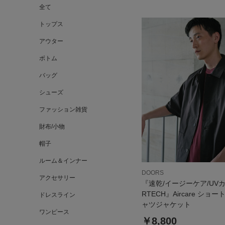
全て
トップス
アウター
ボトム
バッグ
シューズ
ファッション雑貨
財布/小物
帽子
ルーム＆インナー
DOORS
アクセサリー
『速乾/イージーケア/UV
RTECH』Aircare ショ
ドレスライン
ャツジャケット
ワンピース
￥8,800