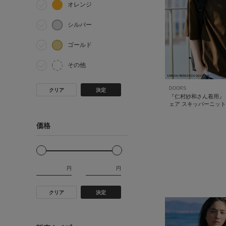
オレンジ
シルバー
ゴールド
その他
DOORS
クリア
決定
『仁村紗和さん着用』『
ェア スキッパーニット
価格
円
円
クリア
決定