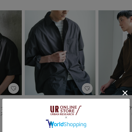
DOORS
DOORS
カット』『U
『速乾/イージーケア/UVカット』『U
『速乾/イージーケ
ートスリーブシ
RTECH』Aircare ロングスリーブシャ
RTECH』Airca
ツ
ツ
￥9,350
￥9,350