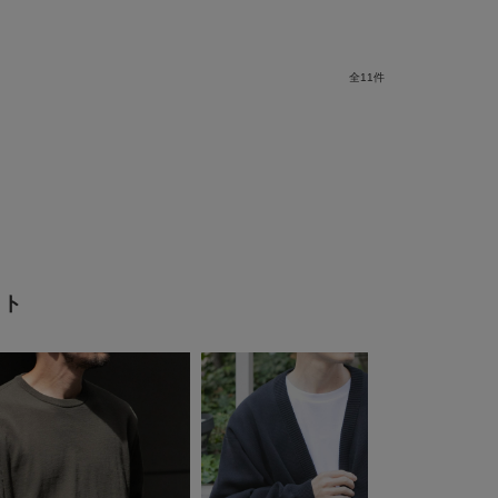
全
11
件
ット