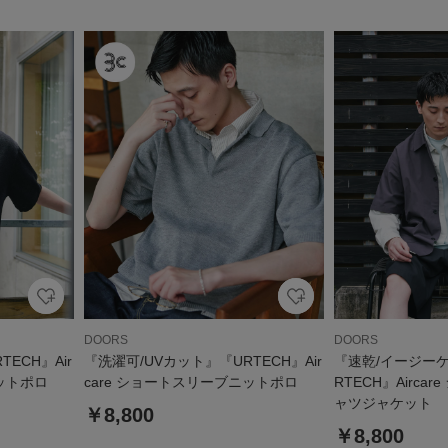
DOORS
DOORS
ECH』Air
『洗濯可/UVカット』『URTECH』Air
『速乾/イージーケ
ニットポロ
care ショートスリーブニットポロ
RTECH』Airca
ャツジャケット
￥8,800
￥8,800