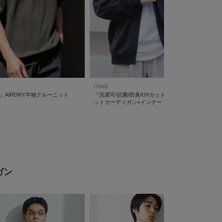
ITEMS
H』AIRDRY半袖クルーニット
『洗濯可/抗菌/防臭/UVカット』高機能リブニ
ットカーディガン+インナー セット
ガン