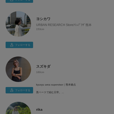
モノトーン＋ワンカラーなコーデが好きです🤍
基本甘め以外はなんでも着ますが
大人カジュアルやスポーティ系が多いです( ◠‿◠ )
ヨシカワ
WEB限定や予約商品を中心にご紹介します◎
URBAN RESEARCH Storeｱﾐｭﾌﾟﾗｻﾞ熊本
最新情報が知りたい方はぜひフォローをお願いします！
153cm
フォローする
低身長コーディネート💫
30代｜骨格ウェーブ｜ブルベ夏
スズキダ
きれいめからカジュアルまで幅広いジャンルを着てます🪞
160cm
心がちょっとワクワクするような
アイテムを取り入れるのが大好きです😌
kyusyu area supervisor｜熊本拠点
フォローする
黒ベースで組む日常。
ちいかわが1番の推しです🤍
彩度よりシルエット派。
Instagramも気軽にフォローしてください😊🌷
最近はハイトーンでイメチェン中。
rika