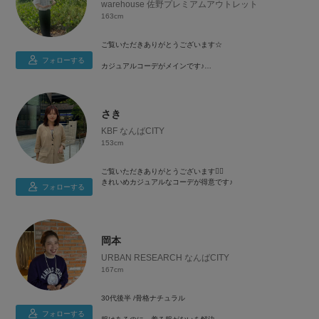
warehouse 佐野プレミアムアウトレット
163cm
ご覧いただきありがとうございます☆
フォローする
カジュアルコーデがメインです♪
大人カジュアル/シンプル/頑張りすぎないおしゃれ
少しでも参考になれば幸いです（＾Ｏ＾）
さき
KBF なんばCITY
153cm
ご覧いただきありがとうございます💁‍♀️
きれいめカジュアルなコーデが得意です♪
フォローする
低身長でもスタイル良く見えるコーデを紹介しております✨
レイヤードコーデも好きです👚
岡本
URBAN RESEARCH なんばCITY
167cm
30代後半 /骨格ナチュラル
フォローする