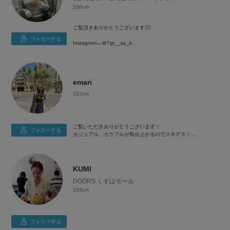
160cm
ご覧頂きありがとうございます🙇‍♀️
フォローする
Instagram→@7gi__sa_4
・160cm
・イエべ秋 /骨格ストレート(自己診断)
emari
「コンプレックスをお洒落に…！」を目標に日々更新しており
ます🫶🏻
152cm
ぜひ、フォローとお気に入りお願い致します🤗
- size -
tops▶︎M.L.free
ご覧いただきありがとうございます！
bottoms▶︎L.free
フォローする
カジュアル、カラフルが気分上がるのでスキデス！
shoes▶︎24.5 (L/38)
よろしくお願いします🪅
カジュアルからキレイめまで幅広いジャンル◎
KUMI
DOORS くずはモール
158cm
フォローする