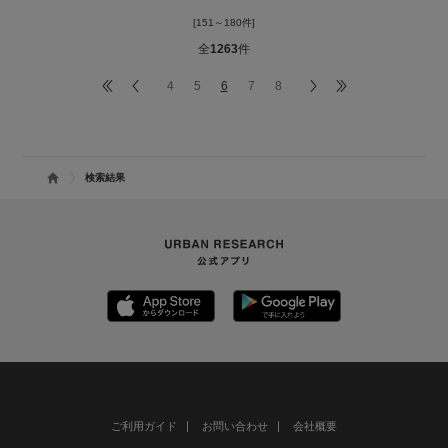
参考にして頂けたら嬉しいです！
[151～180件]
気軽にいいね❤️フォローして下さい^ ^
全
1263
件
コーディネートや、商品詳細も上げておりますので、是非そち
4
5
6
7
8
らも覗いてみてください😊
検索結果
ご利用ガイド
お問い合わせ
会社概要