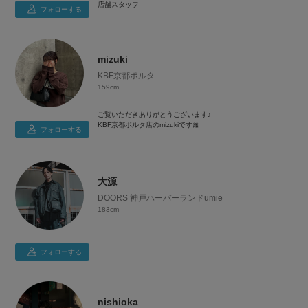
店舗スタッフ
フォローする
mizuki
KBF京都ポルタ
159cm
ご覧いただきありがとうございます♪
KBF京都ポルタ店のmizukiです🎀
フォローする
159cm / 骨格ストレート×イエベ秋
大源
皆さんにKBFの可愛さをお届けしていきます💭💫
DOORS 神戸ハーバーランドumie
183cm
フォローする
nishioka