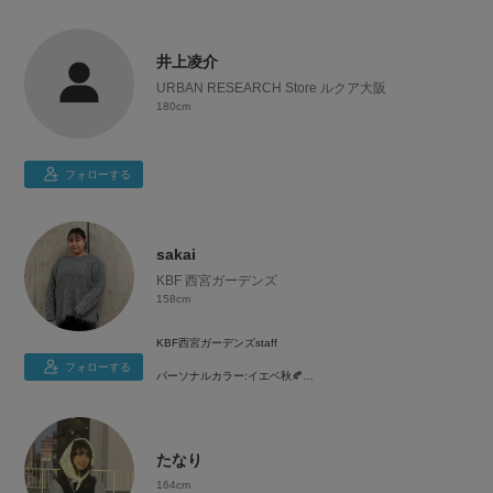
井上凌介
URBAN RESEARCH Store ルクア大阪
180cm
フォローする
sakai
KBF 西宮ガーデンズ
158cm
KBF西宮ガーデンズstaff
フォローする
パーソナルカラー:イエベ秋🍂
骨格:ウェーブ
オトナカジュアルコーデが好きです🪞🩵
たなり
ご参考になれば嬉しいです！！
164cm