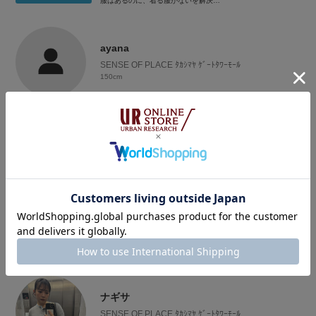
服はあるのに、着る服がないを解決
着回しが得意です🌱
着るものに迷ったら、
参考にして頂けると嬉しいです☺️
ayana
ぜひ、フォローお願いします🤍
SENSE OF PLACE ﾀｶｼﾏﾔ ｹﾞｰﾄﾀﾜｰﾓｰﾙ
Instagramでも、日々の着こなしや
150cm
いち早く新作情報を投稿しているので、
良ければチェックしてみて下さい🕊️
@ai_okmt14
フォローする
kuro
KBF 名古屋パルコ
165cm
ご覧いただきありがとうございます！
フォローする
長年、定番のアイテムを好んで着ていたのですが、最近はトレ
ンド感のあるコーディネートも研究中です！
KBFならではのスタイルや、定番×トレンドのコーディネート
を中心に発信していけたらと思います！
ナギサ
お気に入りが見つかると嬉しいです🤍
SENSE OF PLACE ﾀｶｼﾏﾔ ｹﾞｰﾄﾀﾜｰﾓｰﾙ