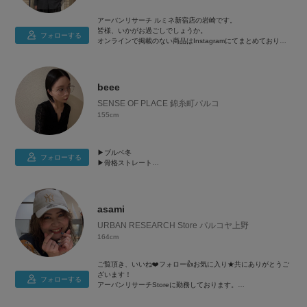
アーバンリサーチ ルミネ新宿店の岩崎です。
皆様、いかがお過ごしでしょうか。
フォローする
オンラインで掲載のない商品はInstagramにてまとめておりま
す。
お気軽にご連絡下さい。 @iy_4_16
beee
SENSE OF PLACE 錦糸町パルコ
155cm
▶︎ブルベ冬
フォローする
▶︎骨格ストレート
▶︎着用サイズ
トップス/S or M
ボトムス/S or M
シューズ/24cm SOP商品はMサイズが丁度良いです♩
asami
URBAN RESEARCH Store パルコヤ上野
164cm
ご覧頂き、いいね❤️フォロー👍お気に入り★共にありがとうご
ざいます！
フォローする
アーバンリサーチStoreに勤務しております。
自分らしくスタイリングをしておりますので、新しい発見や、