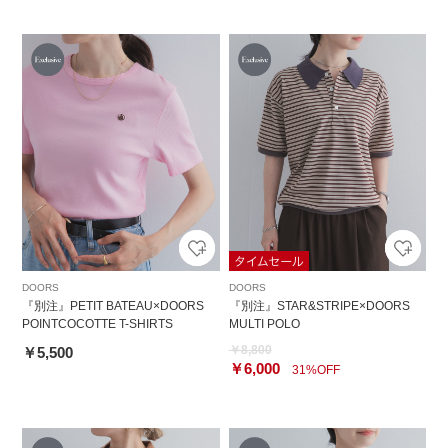
DOORS
DOORS
『別注』PETIT BATEAU×DOORS
『別注』STAR&STRIPE×DOORS
POINTCOCOTTE T-SHIRTS
MULTI POLO
￥8,800
￥5,500
￥6,000
31%OFF