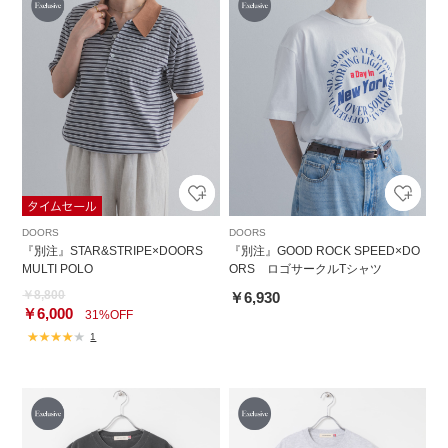
DOORS
DOORS
『別注』STAR&STRIPE×DOORS
『別注』GOOD ROCK SPEED×DO
MULTI POLO
ORS ロゴサークルTシャツ
￥8,800
￥6,930
￥6,000
31%OFF
1