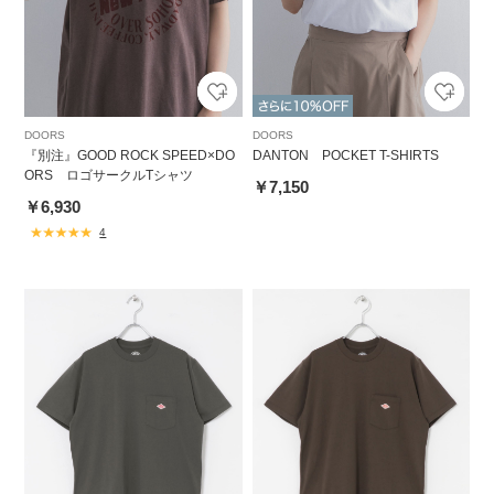
DOORS
DOORS
『別注』GOOD ROCK SPEED×DO
DANTON POCKET T-SHIRTS
ORS ロゴサークルTシャツ
￥7,150
￥6,930
4