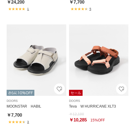
￥24,200
￥7,700
1
5
DOORS
DOORS
MOONSTAR HABIL
Teva W HURRICANE XLT3
￥12,100
￥7,700
￥10,285
15%OFF
3