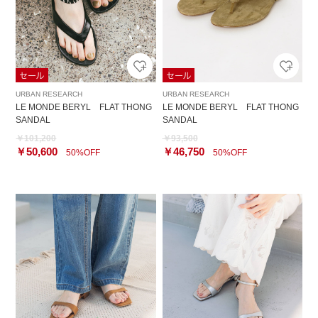
URBAN RESEARCH
URBAN RESEARCH
LE MONDE BERYL FLAT THONG
LE MONDE BERYL FLAT THONG
SANDAL
SANDAL
￥101,200
￥93,500
￥50,600
￥46,750
50%OFF
50%OFF