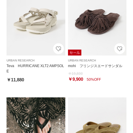
URBAN RESEARCH
URBAN RESEARCH
Teva HURRICANE XLT2 AMPSOL
mohi フリンジスエードサンダル
E
￥19,800
￥9,900
￥11,880
50%OFF