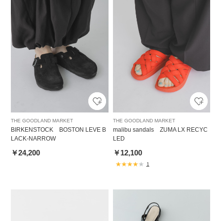
THE GOODLAND MARKET
THE GOODLAND MARKET
BIRKENSTOCK BOSTON LEVE B
malibu sandals ZUMA LX RECYC
LACK-NARROW
LED
￥24,200
￥12,100
1