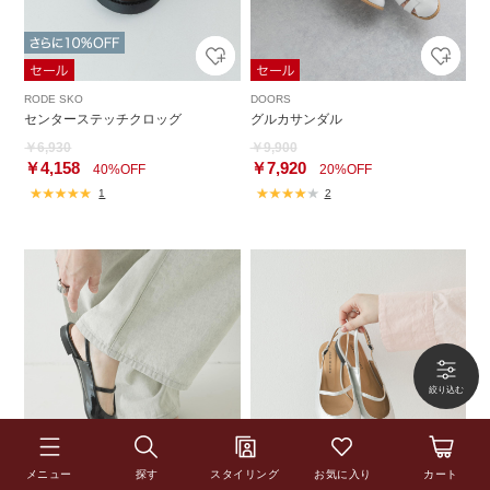
RODE SKO
DOORS
センターステッチクロッグ
グルカサンダル
￥6,930
￥9,900
￥4,158
￥7,920
40%OFF
20%OFF
1
2
メニュー
探す
スタイリング
お気に入り
カート