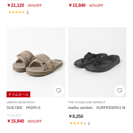
￥21,120
￥15,840
40%OFF
40%OFF
2
URBAN RESEARCH
THE GOODLAND MARKET
SUICOKE PADRI-S
malibu sandals SURFRIDER01 M
￥26,400
￥8,250
￥15,840
40%OFF
1