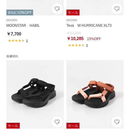
DOORS
DOORS
MOONSTAR HABIL
Teva W HURRICANE XLT3
￥12,100
￥7,700
￥10,285
15%OFF
3
5