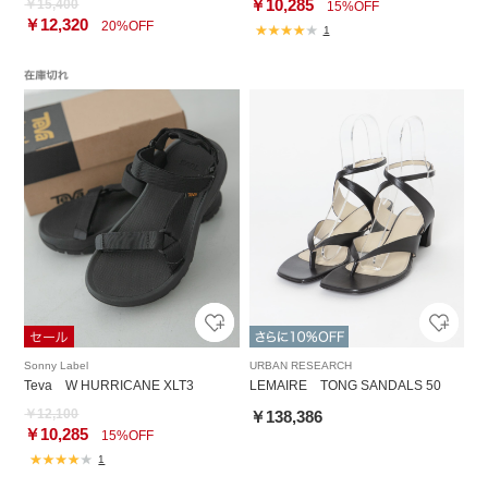
￥10,285
￥15,400
15%OFF
￥12,320
20%OFF
1
Sonny Label
URBAN RESEARCH
Teva W HURRICANE XLT3
LEMAIRE TONG SANDALS 50
￥12,100
￥138,386
￥10,285
15%OFF
1