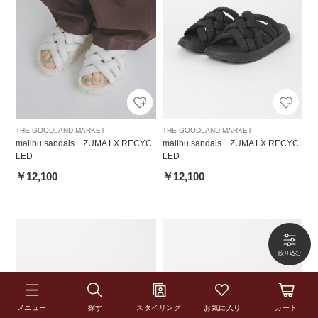
THE GOODLAND MARKET
THE GOODLAND MARKET
malibu sandals ZUMA LX RECYC
malibu sandals ZUMA LX RECYC
LED
LED
￥12,100
￥12,100
メニュー
探す
スタイリング
お気に入り
カート