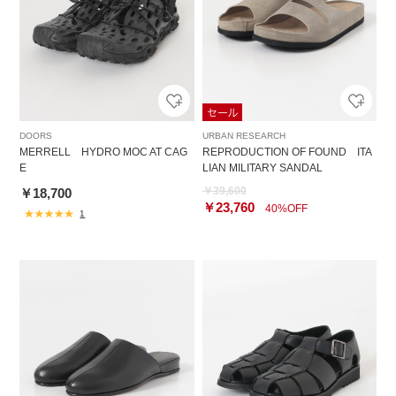
DOORS
URBAN RESEARCH
MERRELL HYDRO MOC AT CAG
REPRODUCTION OF FOUND ITA
E
LIAN MILITARY SANDAL
￥39,600
￥18,700
￥23,760
40%OFF
1