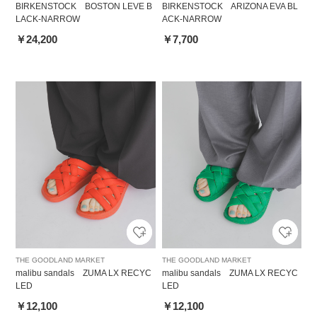
BIRKENSTOCK BOSTON LEVE B
BIRKENSTOCK ARIZONA EVA BL
LACK-NARROW
ACK-NARROW
￥24,200
￥7,700
THE GOODLAND MARKET
THE GOODLAND MARKET
malibu sandals ZUMA LX RECYC
malibu sandals ZUMA LX RECYC
LED
LED
￥12,100
￥12,100