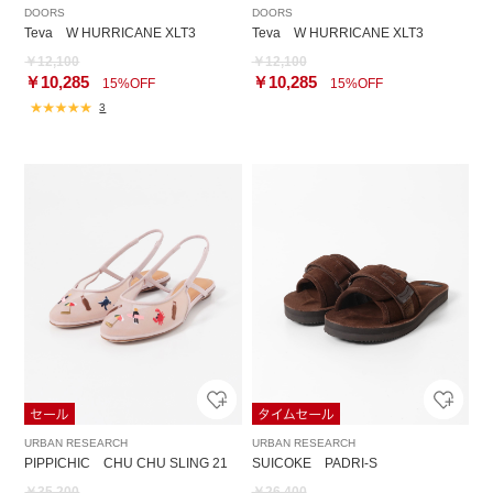
DOORS
DOORS
Teva W HURRICANE XLT3
Teva W HURRICANE XLT3
￥12,100
￥12,100
￥10,285
￥10,285
15%OFF
15%OFF
3
URBAN RESEARCH
URBAN RESEARCH
PIPPICHIC CHU CHU SLING 21
SUICOKE PADRI-S
￥35,200
￥26,400