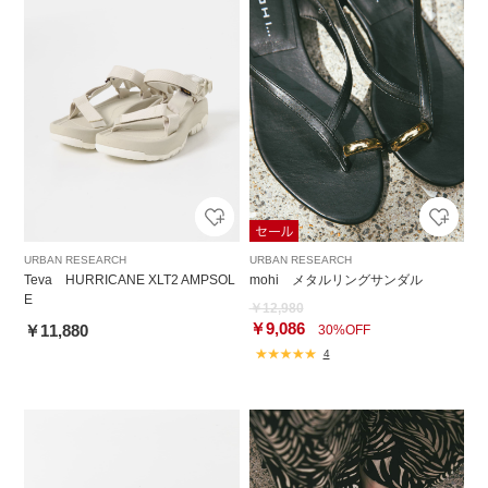
URBAN RESEARCH
URBAN RESEARCH
Teva HURRICANE XLT2 AMPSOL
mohi メタルリングサンダル
E
￥12,980
￥9,086
￥11,880
30%OFF
4