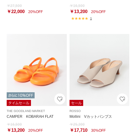
￥27,500
￥16,500
￥22,000
￥13,200
20%OFF
20%OFF
1
THE GOODLAND MARKET
ROSSO
CAMPER KOBARAH FLAT
Mollini Vカットパンプス
￥16,500
￥25,300
￥13,200
￥17,710
20%OFF
30%OFF