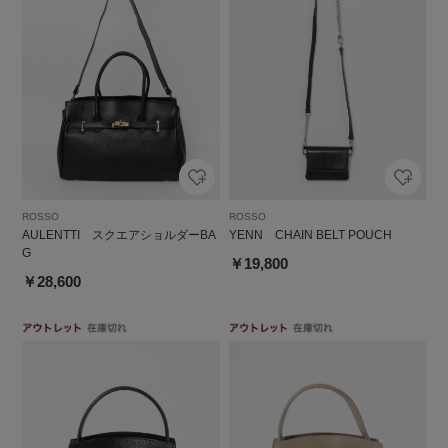
ROSSO
ROSSO
AULENTTI スクエアショルダーBA
YENN CHAIN BELT POUCH
G
￥19,800
￥28,600