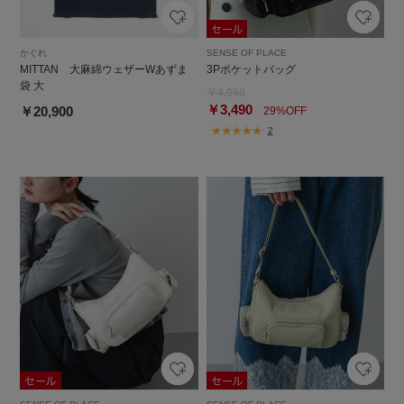
かぐれ
SENSE OF PLACE
MITTAN 大麻綿ウェザーWあずま
3Pポケットバッグ
袋 大
￥4,950
￥3,490
￥20,900
29%OFF
2