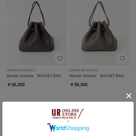
URBAN RESEARCH
URBAN RESEARCH
Hender Scheme BUCKET BAG
Hender Scheme BUCKET BAG
￥36,300
￥36,300