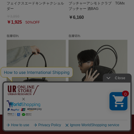
フェイクスエードキンチャクショル
ブッチャーアシモトクラブ TGMx
ダー
ブッチャー 酒BAG
￥3,850
￥6,160
￥1,925
50%OFF
SENSE OF PLACE
SENSE OF PLACE
ロングハンドルボストンバッグ
ロングハンドルボストンバッグ
￥5,500
￥5,500
メニュー
探す
スタイリング
お気に入り
カート