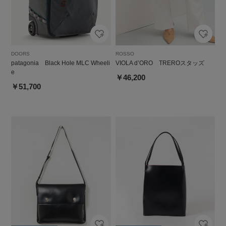
DOORS
ROSSO
patagonia Black Hole MLC Wheeli
VIOLA d’ORO TREROスタッズ
e
￥46,200
￥51,700