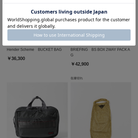
URBAN RESEARCH
DOORS
Hender Scheme BUCKET BAG
BRIEFING BS BOX 2WAY PACK A
G
￥36,300
￥42,900