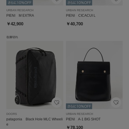
URBAN RESEARCH
URBAN RESEARCH
PIENI M EXTRA
PIENI CICACUI L
￥42,900
￥40,700
DOORS
URBAN RESEARCH
patagonia Black Hole MLC Wheeli
PIENI A-1 BIG SHOT
e
￥78,100