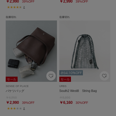
￥2,990
￥2,990
39%OFF
39%OFF
2
SENSE OF PLACE
URBS
バケツバッグ
South2 West8 String Bag
￥4,950
￥8,800
￥2,990
￥6,160
39%OFF
30%OFF
2