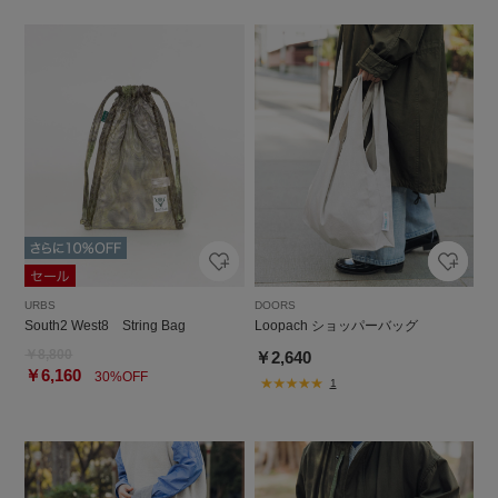
URBS
DOORS
South2 West8 String Bag
Loopach ショッパーバッグ
￥8,800
￥2,640
￥6,160
30%OFF
1