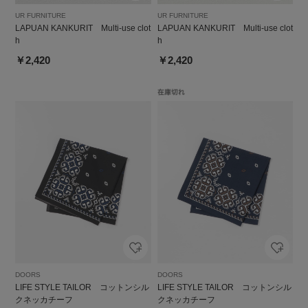
UR FURNITURE
UR FURNITURE
LAPUAN KANKURIT Multi-use clot
LAPUAN KANKURIT Multi-use clot
h
h
￥2,420
￥2,420
DOORS
DOORS
LIFE STYLE TAILOR コットンシル
LIFE STYLE TAILOR コットンシル
クネッカチーフ
クネッカチーフ