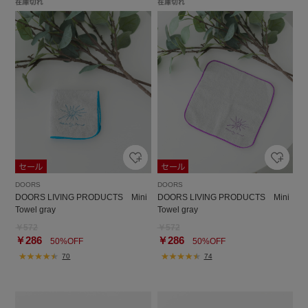
DOORS
DOORS
DOORS LIVING PRODUCTS Mini
DOORS LIVING PRODUCTS Mini
Towel gray
Towel gray
￥572
￥572
￥286
￥286
50%OFF
50%OFF
70
74