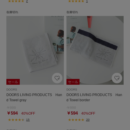
2
1
DOORS
DOORS
DOORS LIVING PRODUCTS Han
DOORS LIVING PRODUCTS Han
d Towel gray
d Towel border
￥990
￥990
￥594
￥594
40%OFF
40%OFF
15
20