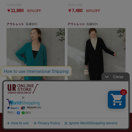
￥29,700
￥18,700
￥11,880
￥7,480
60%OFF
60%OFF
ROSSO
ROSSO
deepV-neckドレス
deepV-neckドレス
￥29,700
￥29,700
￥8,910
￥8,910
70%OFF
70%OFF
メニュー
探す
スタイリング
お気に入り
カート