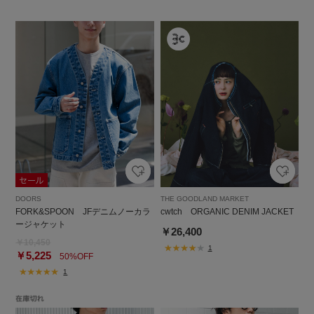
DOORS
THE GOODLAND MARKET
FORK&SPOON JFデニムノーカラ
cwtch ORGANIC DENIM JACKET
ージャケット
￥26,400
￥10,450
1
￥5,225
50%OFF
1