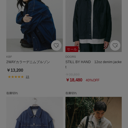
KBF
DOORS
2WAYカラーデニムブルゾン
STILL BY HAND 12oz denim jacke
t
￥13,200
￥30,800
15
￥18,480
40%OFF