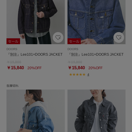
DOORS
DOORS
『別注』Lee101×DOORS JACKET
『別注』Lee101×DOORS JACKET
￥19,800
￥19,800
￥15,840
￥15,840
20%OFF
20%OFF
4