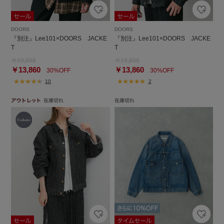
DOORS
DOORS
『別注』Lee101×DOORS JACKE
『別注』Lee101×DOORS JACKE
T
T
￥19,800
￥19,800
￥13,860
￥13,860
30%OFF
30%OFF
10
2