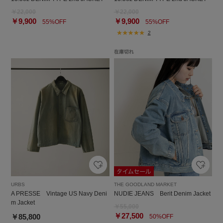
￥22,000
￥22,000
￥9,900
￥9,900
55%OFF
55%OFF
2
URBS
THE GOODLAND MARKET
A PRESSE Vintage US Navy Deni
NUDIE JEANS Berit Denim Jacket
m Jacket
￥55,000
￥27,500
￥85,800
50%OFF