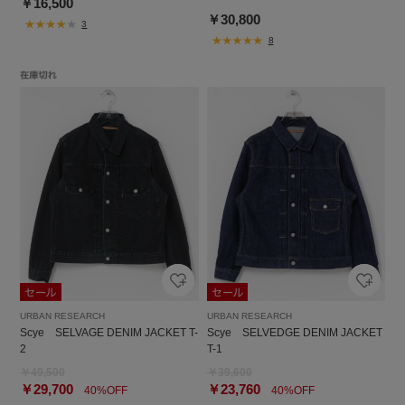
￥16,500
￥30,800
3
8
URBAN RESEARCH
URBAN RESEARCH
Scye SELVAGE DENIM JACKET T-
Scye SELVEDGE DENIM JACKET
2
T-1
￥49,500
￥39,600
￥29,700
￥23,760
40%OFF
40%OFF