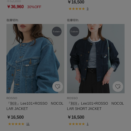
￥52,800
￥16,500
￥36,960
30%OFF
5
ROSSO
ROSSO
『別注』Lee101×ROSSO NOCOL
『別注』Lee101×ROSSO NOCOL
LAR JACKET
LAR SHORT JACKET
￥16,500
￥16,500
11
1