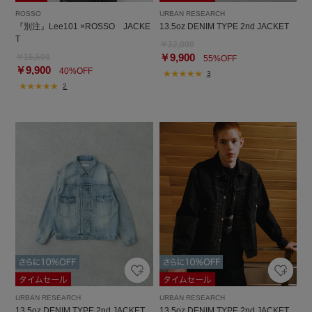
ROSSO
URBAN RESEARCH
『別注』Lee101 ×ROSSO JACKE
13.5oz DENIM TYPE 2nd JACKET
T
￥22,000
￥9,900
￥16,500
55%OFF
￥9,900
40%OFF
3
2
URBAN RESEARCH
URBAN RESEARCH
13.5oz DENIM TYPE 2nd JACKET
13.5oz DENIM TYPE 2nd JACKET