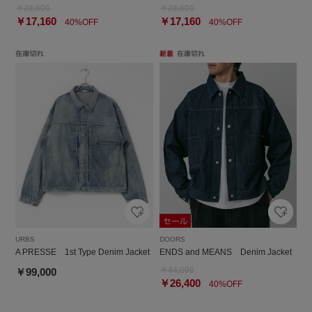
￥28,600
￥28,600
￥17,160
￥17,160
40%OFF
40%OFF
URBS
DOORS
A PRESSE 1st Type Denim Jacket
ENDS and MEANS Denim Jacket
￥44,000
￥99,000
￥26,400
40%OFF