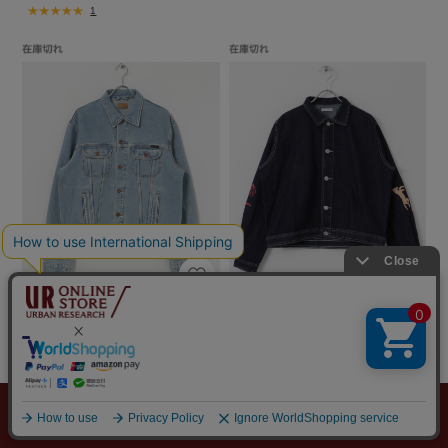
1
THE GOODLAND MARKET
DOORS
NUDIE JEANS Danny Denim Jack
Common Noun norahi デニムジャ
et
ケット
￥55,000
￥17,600
￥27,500
￥8,800
50%OFF
50%OFF
メニュー
探す
スタイリング
お気に入り
カート