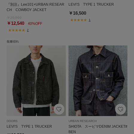
『別注』Lee101×URBAN RESEAR
LEVI’S TYPE 1 TRUCKER
CH COWBOY JACKET
￥16,500
￥20,900
1
￥12,540
40%OFF
2
DOORS
URBAN RESEARCH
LEVI’S TYPE 1 TRUCKER
SHIOTA スーピマDENIM JACKET#
BEN