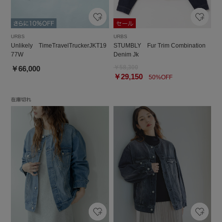
URBS
URBS
Unlikely TimeTravelTruckerJKT19
STUMBLY Fur Trim Combination
77W
Denim Jk
￥58,300
￥66,000
￥29,150
50%OFF