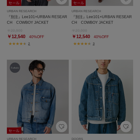
URBAN RESEARCH
URBAN RESEARCH
『別注』Lee101×URBAN RESEAR
『別注』Lee101×URBAN RESEAR
CH COWBOY JACKET
CH COWBOY JACKET
￥20,900
￥20,900
￥12,540
￥12,540
40%OFF
40%OFF
2
3
URBAN RESEARCH
DOORS