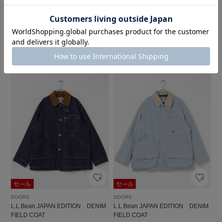
デニムオーバーノーカラージャケッ
Gurank CH MOUNTAIN PARKA
ト
￥77,000
￥7,480
￥2,992
60%OFF
8
DOORS
DOORS
L.L.Bean JAPAN EDITION DENIM
L.L.Bean JAPAN EDITION DENIM
FIELD COAT
FIELD COAT