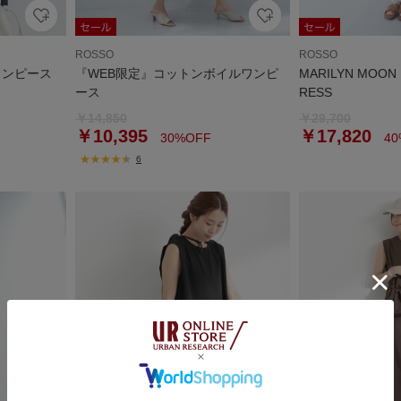
ROSSO
ROSSO
ワンピース
『WEB限定』コットンボイルワンピ
MARILYN MOON
ース
RESS
￥14,850
￥29,700
￥10,395
￥17,820
30%OFF
40
6