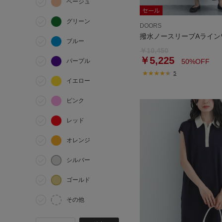
ベージュ
グリーン
DOORS
撥水ノースリーブAライン
ブルー
￥10,450
￥5,225
パープル
50%OFF
5
イエロー
ピンク
レッド
オレンジ
シルバー
ゴールド
その他