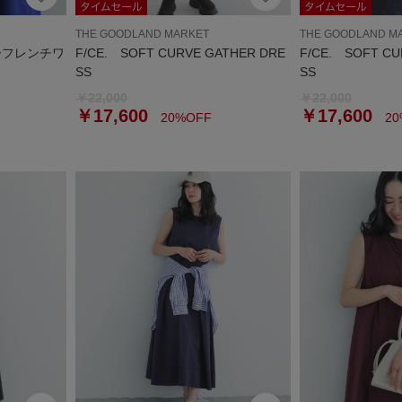
THE GOODLAND MARKET
THE GOODLAND M
ーフレンチワ
F/CE. SOFT CURVE GATHER DRE
F/CE. SOFT CU
SS
SS
￥22,000
￥22,000
￥17,600
￥17,600
20%OFF
20