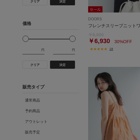
クリア
決定
DOORS
価格
フレンチスリーブニット
￥9,900
￥6,930
30%OFF
18
円
円
クリア
決定
販売タイプ
通常商品
予約商品
アウトレット
販売予定