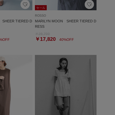
ROSSO
 SHEER TIERED D
MARILYN MOON SHEER TIERED D
RESS
￥29,700
￥17,820
%OFF
40%OFF