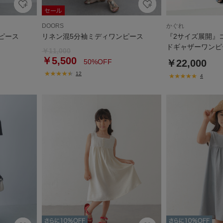
DOORS
かぐれ
ピース
リネン混5分袖ミディワンピース
『2サイズ展開』
ドギャザーワンピ
￥11,000
￥5,500
50%OFF
￥22,000
12
4