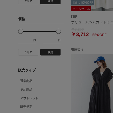
クリア
決定
KBF
価格
ボリュームヘムカットミ
￥8,250
￥3,712
55%OFF
円
円
クリア
決定
販売タイプ
通常商品
予約商品
アウトレット
販売予定