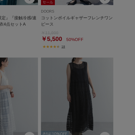
DOORS
限定』『接触冷感/速
コットンボイルギャザーフレンチワン
衣4点セットA
ピース
￥11,000
￥5,500
50%OFF
18