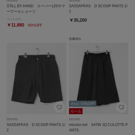
DOORS
DOORS
STILL BY HAND スーパー120サマ
SASSAFRAS D SCOOP PANTS 1/
ーウールショーツ
2
￥19,800
￥35,200
￥11,880
40%OFF
DOORS
DOORS
SASSAFRAS D SCOOP PANTS 1/
mizuiro-ind SATIN JQ CULOTTE P
2
ANTS