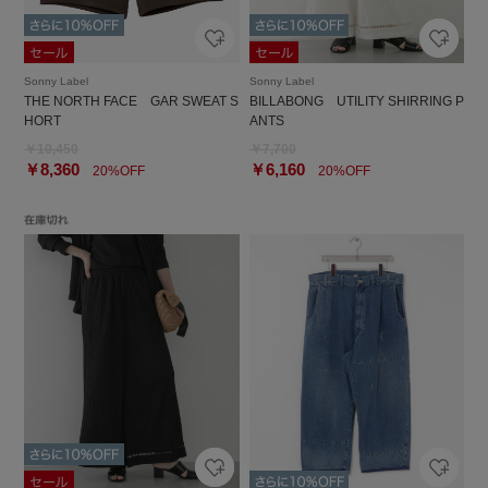
Sonny Label
Sonny Label
THE NORTH FACE GAR SWEAT S
BILLABONG UTILITY SHIRRING P
HORT
ANTS
￥10,450
￥7,700
￥8,360
￥6,160
20%OFF
20%OFF