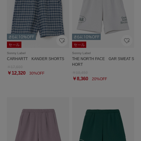
Sonny Label
Sonny Label
CARHARTT KANDER SHORTS
THE NORTH FACE GAR SWEAT S
HORT
￥17,600
￥12,320
￥10,450
30%OFF
￥8,360
20%OFF