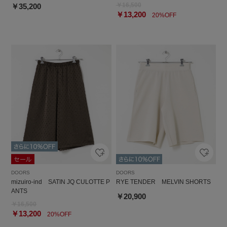
￥16,500
￥35,200
￥13,200
20%OFF
DOORS
DOORS
mizuiro-ind SATIN JQ CULOTTE P
RYE TENDER MELVIN SHORTS
ANTS
￥20,900
￥16,500
￥13,200
20%OFF