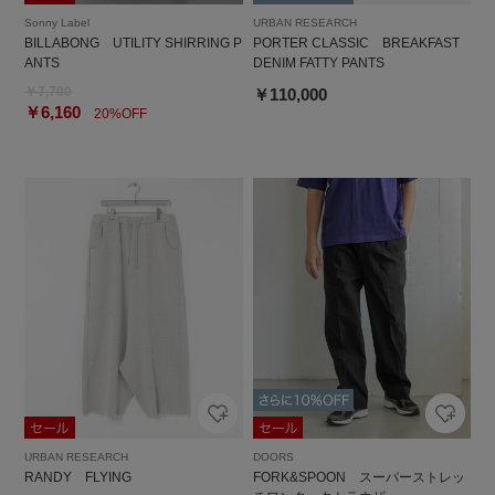
Sonny Label
URBAN RESEARCH
BILLABONG UTILITY SHIRRING P
PORTER CLASSIC BREAKFAST
ANTS
DENIM FATTY PANTS
￥7,700
￥110,000
￥6,160
20%OFF
URBAN RESEARCH
DOORS
RANDY FLYING
FORK&SPOON スーパーストレッ