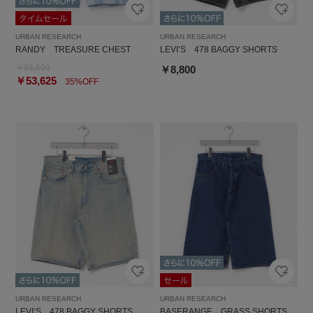
URBAN RESEARCH
URBAN RESEARCH
RANDY TREASURE CHEST
LEVI’S 478 BAGGY SHORTS
￥82,500
￥8,800
￥53,625
35%OFF
URBAN RESEARCH
URBAN RESEARCH
LEVI’S 478 BAGGY SHORTS
BASERANGE GRASS SHORTS