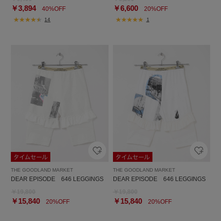
￥3,894
￥6,600
40%OFF
20%OFF
14
1
THE GOODLAND MARKET
THE GOODLAND MARKET
DEAR EPISODE 646 LEGGINGS
DEAR EPISODE 646 LEGGINGS
￥19,800
￥19,800
￥15,840
￥15,840
20%OFF
20%OFF