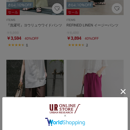
ITEMS
ITEMS
『洗濯可』ヨウリュウワイドパンツ
REFINED LINEN イージーパンツ
￥5,990
￥6,490
￥3,594
￥3,894
40%OFF
40%OFF
6
3