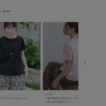
トソー
DOORS
K
クフレンチプルオーバー
『UR TECH ひやサラクール』バックポイン
トタックプルオーバー