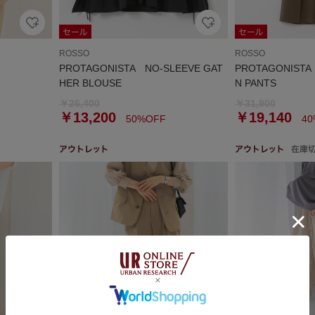
ROSSO
ROSSO
PROTAGONISTA NO-SLEEVE GAT
PROTAGONISTA
HER BLOUSE
N PANTS
￥26,400
￥31,900
￥13,200
￥19,140
50%OFF
40