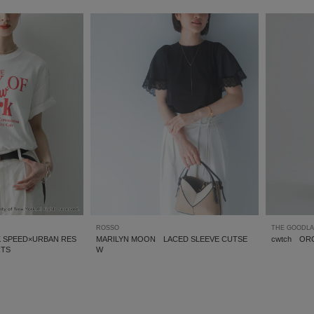
ROSSO
THE GOODL
SPEED×URBAN RES
MARILYN MOON LACED SLEEVE CUTSE
cwtch ORG
RTS
W