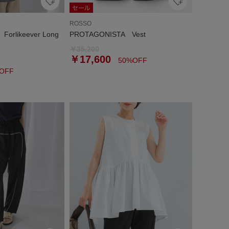
ROSSO
orlikeever Long
PROTAGONISTA Vest
￥35,200
￥17,600
50%OFF
OFF