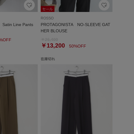
ROSSO
atin Line Pants
PROTAGONISTA NO-SLEEVE GAT
HER BLOUSE
￥26,400
%OFF
￥13,200
50%OFF