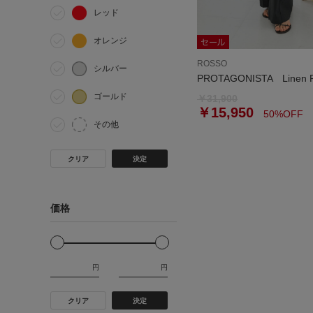
レッド
オレンジ
ROSSO
シルバー
PROTAGONISTA Linen P
ゴールド
￥31,900
￥15,950
50%OFF
その他
クリア
決定
価格
円
円
クリア
決定