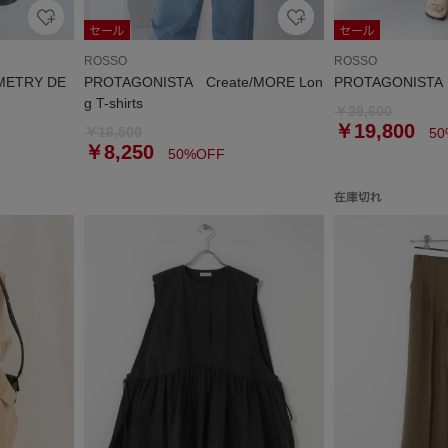
ROSSO
ROSSO
METRY DE
PROTAGONISTA Create/MORE Lon
PROTAGONISTA S
g T-shirts
￥39,600
￥19,800
￥16,500
50
￥8,250
50%OFF