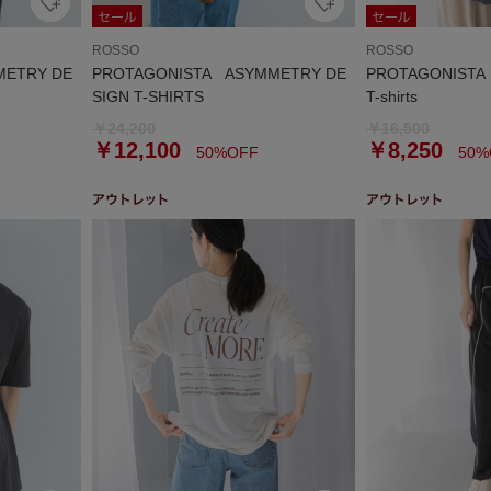
ROSSO
ROSSO
METRY DE
PROTAGONISTA ASYMMETRY DE
PROTAGONISTA F
SIGN T-SHIRTS
T-shirts
￥24,200
￥16,500
￥12,100
￥8,250
50%OFF
50%