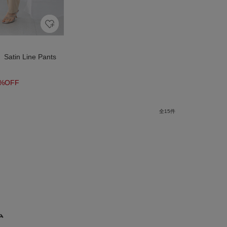
atin Line Pants
%OFF
全
15
件
ム