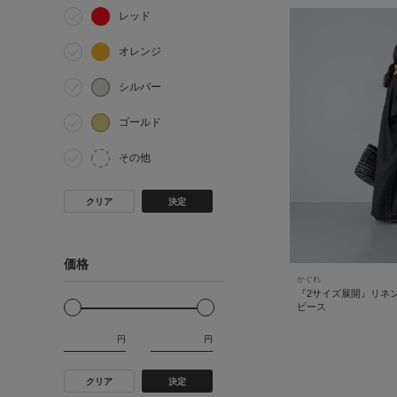
レッド
オレンジ
シルバー
ゴールド
その他
クリア
決定
価格
かぐれ
『2サイズ展開』リネ
ピース
円
円
クリア
決定