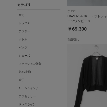
カテゴリ
かぐれ
全て
HAVERSACK ドットジ
ーツワンピース
トップス
￥69,300
アウター
ボトム
バッグ
シューズ
ファッション雑貨
財布/小物
帽子
ルーム＆インナー
アクセサリー
ドレスライン