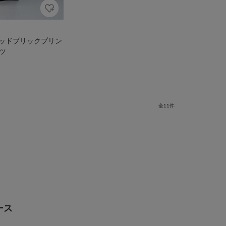
 ウッドブリックプリン
ツ
全
11
件
ース