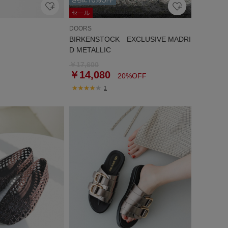
DOORS
BIRKENSTOCK EXCLUSIVE MADRI
D METALLIC
￥17,600
￥14,080
20%OFF
1