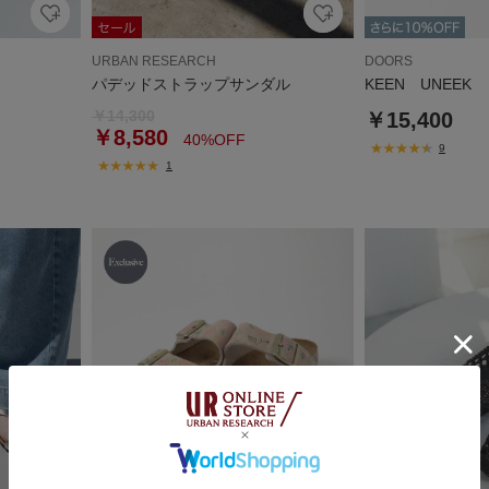
URBAN RESEARCH
DOORS
パデッドストラップサンダル
KEEN UNEEK
￥14,300
￥15,400
￥8,580
40%OFF
9
1