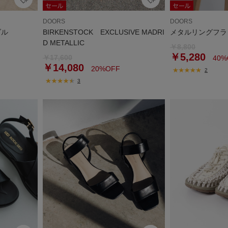
DOORS
DOORS
ダル
BIRKENSTOCK EXCLUSIVE MADRI
メタルリングフラ
D METALLIC
￥8,800
￥5,280
￥17,600
40%
￥14,080
20%OFF
2
3