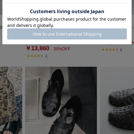
DOORS
DOORS
ンダル
BIRKENSTOCK EXCLUSIVE ARIZO
メッシュサンダル
NAFLOWER
￥9,900
￥6,930
￥19,800
30%
￥13,860
30%OFF
6
2