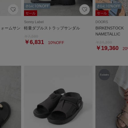
Sonny Label
DOORS
フォームサン
軽量ダブルストラップサンダル
BIRKENSTOCK E
NAMETALLIC
￥7,590
￥6,831
￥24,200
10%OFF
￥19,360
20