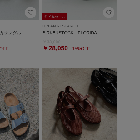
URBAN RESEARCH
カサンダル
BIRKENSTOCK FLORIDA
￥33,000
￥28,050
OFF
15%OFF