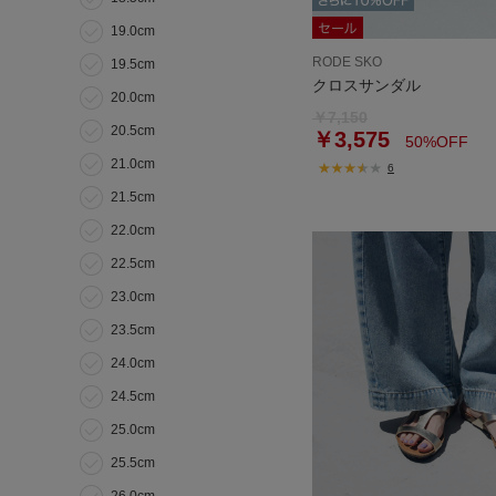
19.0cm
RODE SKO
19.5cm
クロスサンダル
20.0cm
￥7,150
20.5cm
￥3,575
50%OFF
21.0cm
6
21.5cm
22.0cm
22.5cm
23.0cm
23.5cm
24.0cm
24.5cm
25.0cm
25.5cm