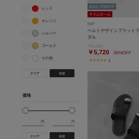
レッド
オレンジ
KBF
ベルトデザインプラット
シルバー
ダル
ゴールド
￥8,800
￥5,720
35%OFF
その他
1
クリア
決定
価格
円
円
クリア
決定