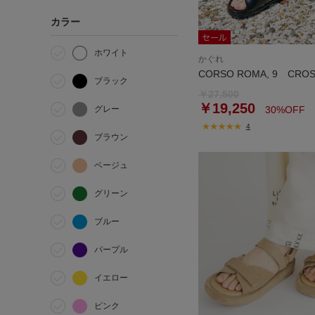
カラー
ホワイト
かぐれ
CORSO ROMA, 9 CROS
ブラック
￥27,500
￥19,250
グレー
30%OFF
4
ブラウン
ベージュ
グリーン
ブルー
パープル
イエロー
ピンク