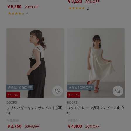
￥3,520
￥6,600
20%OFF
￥5,280
20%OFF
3
4
DOORS
DOORS
フリルバギーキャミサロペット(KID
スクエア レース切替ワンピース(KID
S)
S)
￥5,500
￥5,500
￥2,750
￥4,400
50%OFF
20%OFF