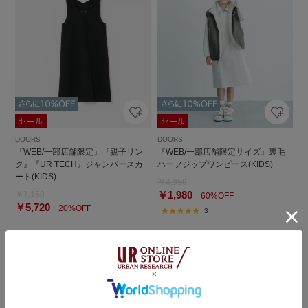
DOORS
DOORS
『WEB/一部店舗限定』『親子リン
『WEB/一部店舗限定サイズ』裏毛
ク』『UR TECH』ジャンパースカ
ハーフジップワンピース(KIDS)
ート(KIDS)
￥4,950
￥1,980
￥7,150
60%OFF
￥5,720
20%OFF
3