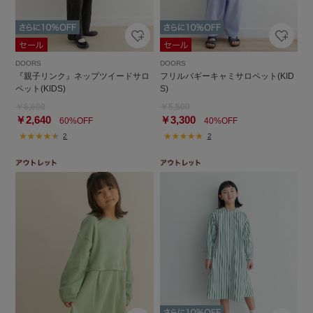
DOORS
DOORS
『親子リンク』ネップツイードサロ
フリルバギーキャミサロペット(KID
ペット(KIDS)
S)
￥6,600
￥5,500
￥2,640
￥3,300
60%OFF
40%OFF
2
2