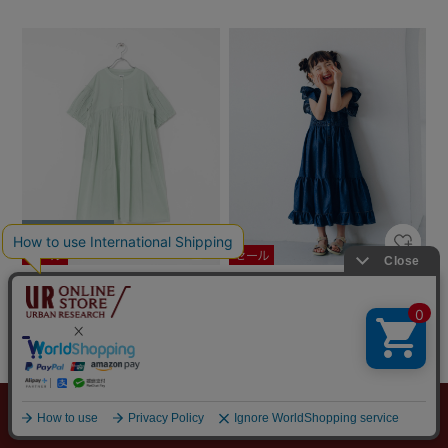
DOORS
Sonny Label
『親子リンク』『150サイズ』コッ
NaokoTakayamaデニムワンピース
トンボイルパフスリーブワンピース
￥7,920
(KIDS)
￥5,544
30%OFF
￥7,150
2
￥3,575
50%OFF
4
メニュー
探す
スタイリング
お気に入り
カート