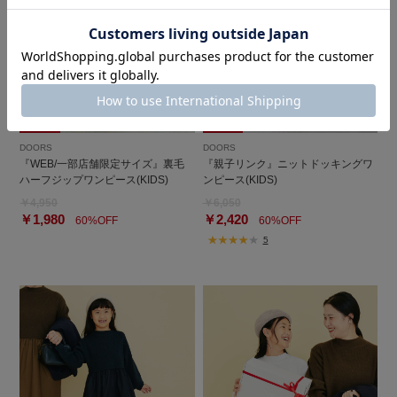
DOORS
DOORS
『WEB/一部店舗限定サイズ』裏毛
『親子リンク』ニットドッキングワ
ハーフジップワンピース(KIDS)
ンピース(KIDS)
￥4,950
￥6,050
￥1,980
￥2,420
60%OFF
60%OFF
5