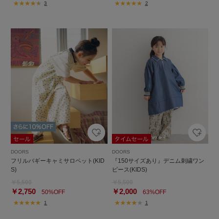
3
2
DOORS
DOORS
フリルバギーキャミサロペット(KID
『150サイズあり』デニム刺繍ワン
S)
ピース(KIDS)
￥5,500
￥5,500
￥2,750
￥2,000
50%OFF
63%OFF
1
1