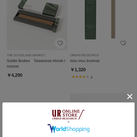
THE GOODLAND MARKET
URBAN RESEARCH
Subtle Bodies Taiwanese Hinoki I
mou mou Incense
ncense
￥1,320
￥4,290
1