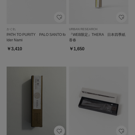
かぐれ
URBAN RESEARCH
PATH TO PURITY PALO SANTO fo
『WEB限定』THERA 日本四季紙
lder Nami
香春
￥3,410
￥1,650