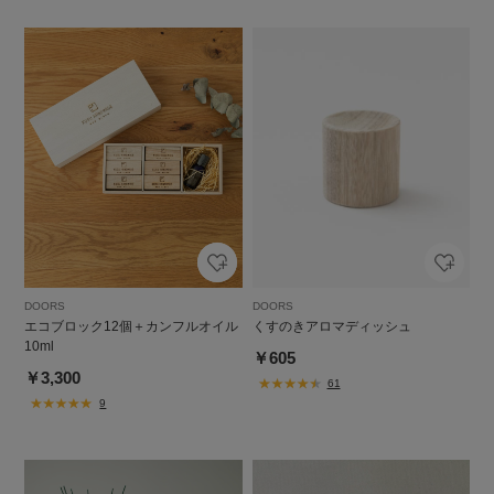
DOORS
DOORS
エコブロック12個＋カンフルオイル
くすのきアロマディッシュ
10ml
￥605
￥3,300
61
9