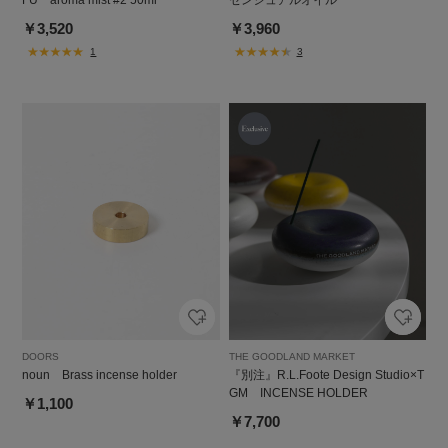
FU aroma mist #2 50ml
センシュアルオイル
￥3,520
￥3,960
1
3
DOORS
THE GOODLAND MARKET
noun Brass incense holder
『別注』R.L.Foote Design Studio×T
GM INCENSE HOLDER
￥1,100
￥7,700