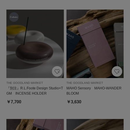
THE GOODLAND MARKET
THE GOODLAND MARKET
『別注』R.L.Foote Design Studio×T
MAHO Sensory MAHO-WANDER
GM INCENSE HOLDER
BLOOM
￥7,700
￥3,630