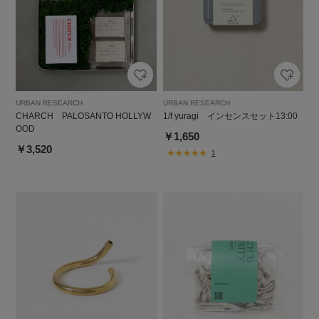
URBAN RESEARCH
URBAN RESEARCH
CHARCH PALOSANTO HOLLYW
1/f yuragi インセンスセット13:00
OOD
￥1,650
￥3,520
1