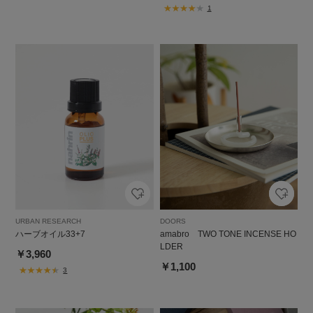
1
URBAN RESEARCH
DOORS
ハーブオイル33+7
amabro TWO TONE INCENSE HO
LDER
￥3,960
￥1,100
3