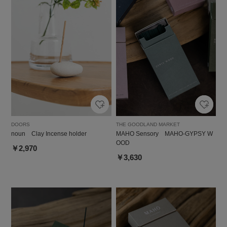
DOORS
THE GOODLAND MARKET
noun Clay Incense holder
MAHO Sensory MAHO-GYPSY W
OOD
￥2,970
￥3,630