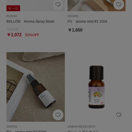
ROSSO
DOORS
BALLON Aroma Spray Mask
FU aroma mist #2 10ml
￥2,145
￥1,650
￥1,072
50%OFF
DOORS
URBAN RESEARCH