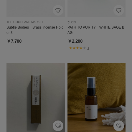
THE GOODLAND MARKET
かぐれ
Subtle Bodies Brass Incense Hold
PATH TO PURITY WHITE SAGE B
er 3
AG
￥7,700
￥2,200
1