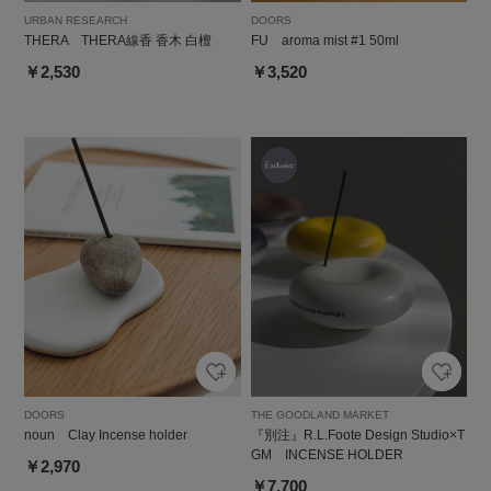
URBAN RESEARCH
DOORS
THERA THERA線香 香木 白檀
FU aroma mist #1 50ml
￥2,530
￥3,520
DOORS
THE GOODLAND MARKET
noun Clay Incense holder
『別注』R.L.Foote Design Studio×T
GM INCENSE HOLDER
￥2,970
￥7,700