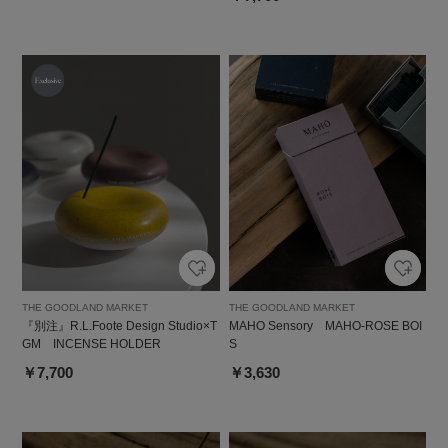
THE GOODLAND MARKET
THE GOODLAND MARKET
『別注』R.L.Foote Design Studio×T
MAHO Sensory MAHO-ROSE BOI
GM INCENSE HOLDER
S
￥7,700
￥3,630