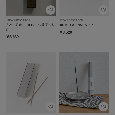
URBAN RESEARCH
URBAN RESEARCH
『WEB限定』THERA 線香 香木 沈
Rbow INCENSE STICK
香
￥3,520
￥3,630