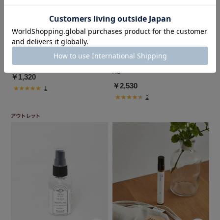
URBAN RESEARCH
かぐれ
mou mou Incense
PATH TO PURITY PALO SANTO B
AG
￥1,320
￥2,530
1
2